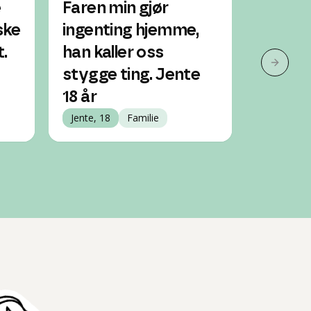
e
Faren min gjør
Faren 
ske
ingenting hjemme,
vold m
t.
han kaller oss
min. K
Neste 
stygge ting. Jente
å havn
18 år
Jente, 16
Jente, 18
Familie