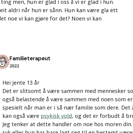
 ting men, hun er glad i oss å vi er glad i hun.
eit aldri når hun er sånn. Hun kan være gla ett
et noe vi kan gjøre for det? Noen vi kan
Familieterapeut
2022
Hei jente 13 år
Det er slitsomt å være sammen med mennesker som
også belastende å være sammen med noen som er s
spesielt når man er i så nær familie som dere. Det
kan også være
psykisk vold
, og det er forbudt å br
Jeg tenker at dette handler om noe hos moren din. 
syk eller hun har bare lagt seg til en bestemt være