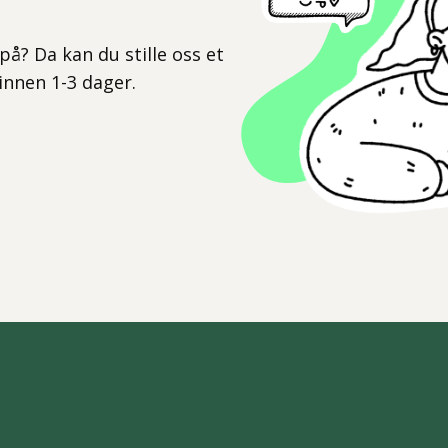
l
på? Da kan du stille oss et
 innen 1-3 dager.