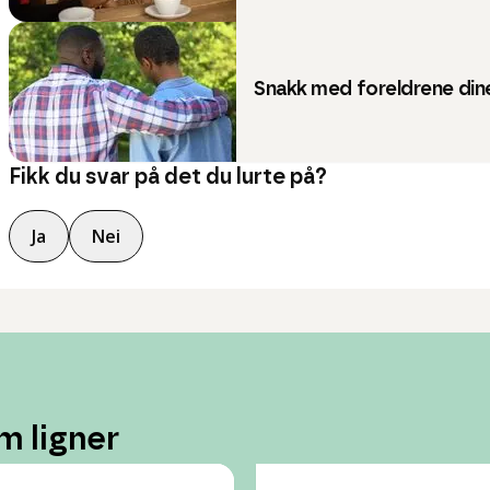
Snakk med foreldrene dine
Fikk du svar på det du lurte på?
Ja
Nei
m ligner