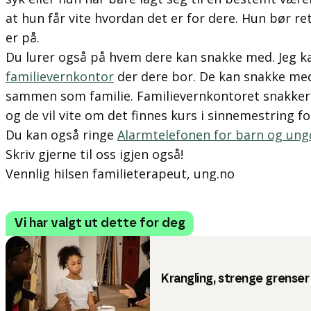
at hun får vite hvordan det er for dere. Hun bør r
er på.
Du lurer også på hvem dere kan snakke med. Jeg k
familievernkontor
der dere bor. De kan snakke med
sammen som familie. Familievernkontoret snakker 
og de vil vite om det finnes kurs i sinnemestring fo
Du kan også ringe
Alarmtelefonen for barn og un
Skriv gjerne til oss igjen også!
Vennlig hilsen familieterapeut, ung.no
Vi har valgt ut dette for deg
Krangling, strenge grense