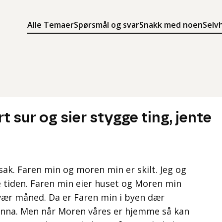
Alle Temaer
Spørsmål og svar
Snakk med noen
Selv
Søk
Meny
Søk i innholdet på ung.no
Meny for å navigere på ung.no
t sur og sier stygge ting, jente
 sak. Faren min og moren min er skilt. Jeg og
tiden. Faren min eier huset og Moren min
vær måned. Da er Faren min i byen dær
nna. Men når Moren våres er hjemme så kan