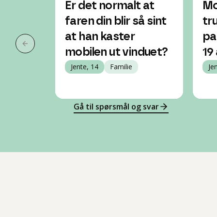
Er det normalt at
Mo
faren din blir så sint
tr
at han kaster
pa
Forrige slide
mobilen ut vinduet?
19 
Jente, 14
Familie
Je
Gå til spørsmål og svar