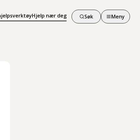
hjelpsverktøy
Hjelp nær deg
Søk
Meny