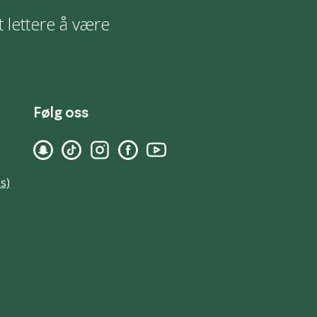
t lettere å være
Følg oss
s)