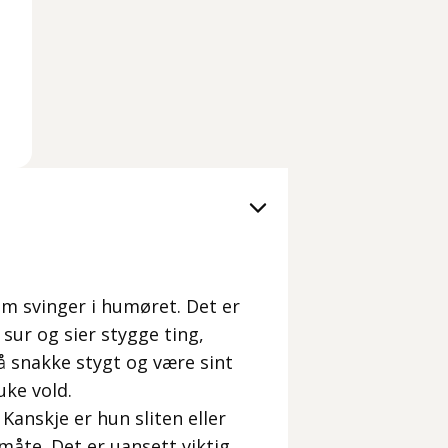
 svinger i humøret. Det er
ur og sier stygge ting,
 å snakke stygt og være sint
uke vold.
Kanskje er hun sliten eller
måte. Det er uansett viktig