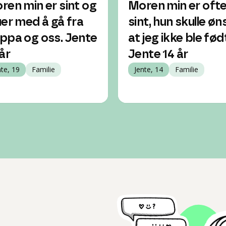
ren min er sint og
Moren min er oft
uer med å gå fra
sint, hun skulle øn
ppa og oss. Jente
at jeg ikke ble fød
år
Jente 14 år
nte, 19
Familie
Jente, 14
Familie