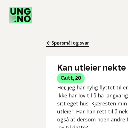
Spørsmål og svar
Kan utleier nekt
Gutt
,
20
Hei; jeg har nylig flyttet til 
ikke har lov til å ha langvar
sitt eget hus. Kjæresten min
utleier. Har han rett til å 
også at dersom noen andre f
lov til dette?