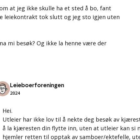
 om at jeg ikke skulle ha et sted å bo, fant
ge leiekontrakt tok slutt og jeg sto igjen uten
dama mi besøk? Og ikke la henne være der
Leieboerforeningen
2024
Hei.
Utleier har ikke lov til å nekte deg besøk av kjærest
å la kjæresten din flytte inn, uten at utleier kan si
hjemler retten til opptak av samboer/ektefelle, u