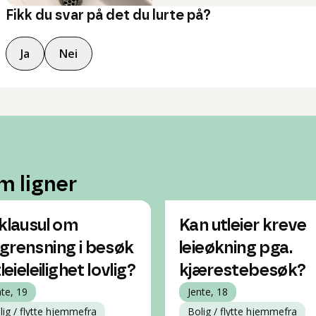
Fikk du svar på det du lurte på?
Ja
Nei
m ligner
 klausul om
Kan utleier kreve
grensning i besøk
leieøkning pga.
tleieleilighet lovlig?
kjærestebesøk?
nte, 19
Jente, 18
lig / flytte hjemmefra
Bolig / flytte hjemmefra