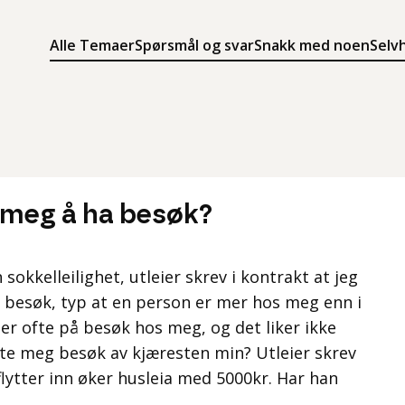
Alle Temaer
Spørsmål og svar
Snakk med noen
Selv
Søk
Meny
Søk i innholdet på ung.no
Meny for å navigere på ung.no
e meg å ha besøk?
en sokkelleilighet, utleier skrev i kontrakt at jeg
ig besøk, typ at en person er mer hos meg enn i
 er ofte på besøk hos meg, og det liker ikke
nekte meg besøk av kjæresten min? Utleier skrev
lytter inn øker husleia med 5000kr. Har han