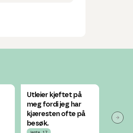
Utleier kjeftet på
Kan utl
meg fordi jeg har
kjæres
kjæresten ofte på
leie a
Neste 
besøk.
Jente, 17
Bolig / f
Jente, 17