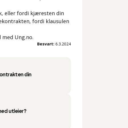
, eller fordi kjæresten din
eiekontrakten, fordi klausulen
d med Ung.no.
Besvart:
6.3.2024
ontrakten din
med utleier?