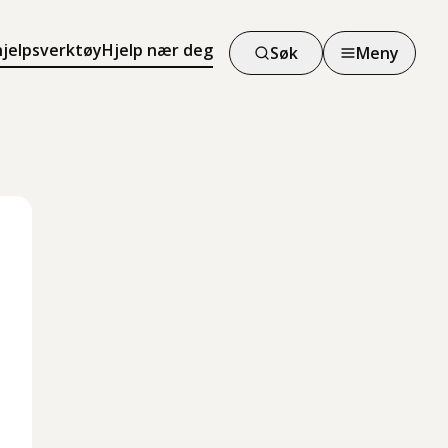
hjelpsverktøy
Hjelp nær deg
Søk
Meny