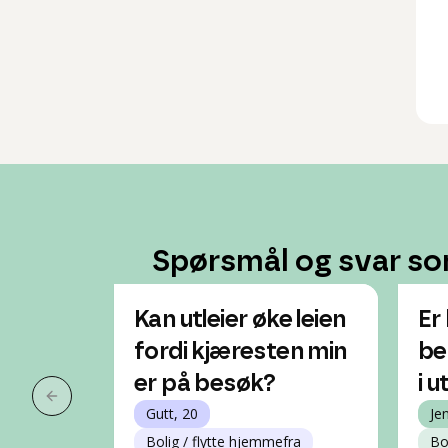
Spørsmål og svar so
Kan utleier øke leien
Er
fordi kjæresten min
be
er på besøk?
i u
Forrige slide
Gutt, 20
Je
Bolig / flytte hjemmefra
Bo