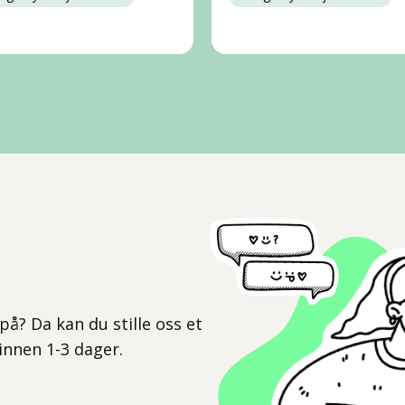
l
på? Da kan du stille oss et
 innen 1-3 dager.