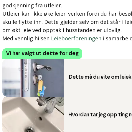
godkjenning fra utleier.
Utleier kan ikke øke leien verken fordi du har besøk
skulle flytte inn. Dette gjelder selv om det står i l
om økt leie ved opptak i husstanden er ulovlig.
Med vennlig hilsen
Leieboerforeningen
i samarbei
Vi har valgt ut dette for deg
Dette må du vite om leiek
Hvordan tar jeg opp ting 