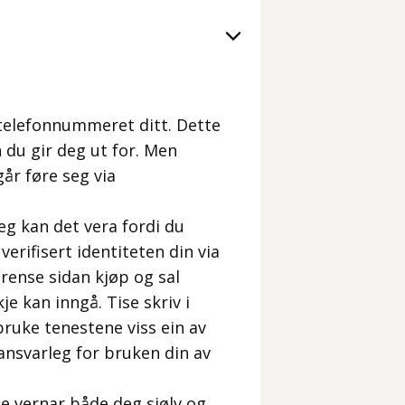
 telefonnummeret ditt. Dette
n du gir deg ut for. Men
går føre seg via
eg kan det vera fordi du
 verifisert identiteten din via
rense sidan kjøp og sal
e kan inngå. Tise skriv i
bruke tenestene viss ein av
 ansvarleg for bruken din av
te vernar både deg sjølv og