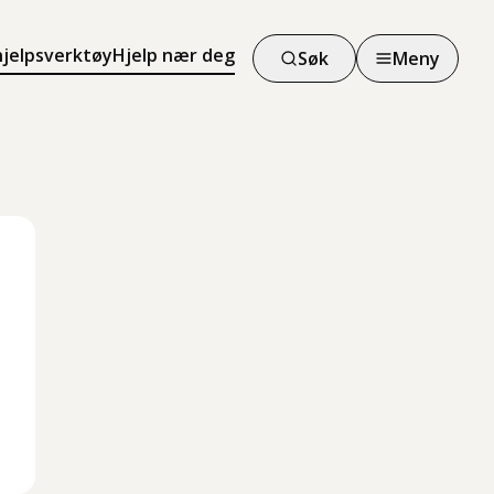
hjelpsverktøy
Hjelp nær deg
Søk
Meny