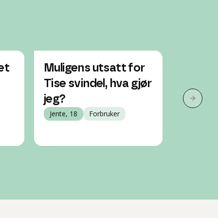
et
Muligens utsatt for
Har be
Tise svindel, hva gjør
airpod
jeg?
selger
Neste 
Jente, 18
Forbruker
ikke le
Jente, 16