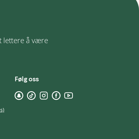
t lettere å være
Følg oss
s)