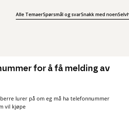
Alle Temaer
Spørsmål og svar
Snakk med noen
Selv
Søk
Meny
Søk i innholdet på ung.no
Meny for å navigere på ung.no
nummer for å få melding av
og berre lurer på om eg må ha telefonnummer
m vil kjøpe