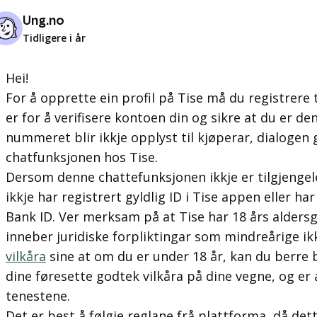
Ung.no
Tidligere i år
Hei!
For å opprette ein profil på Tise må du registrere
er for å verifisere kontoen din og sikre at du er de
nummeret blir ikkje opplyst til kjøperar, dialogen 
chatfunksjonen hos Tise.
Dersom denne chattefunksjonen ikkje er tilgjengel
ikkje har registrert gyldlig ID i Tise appen eller har
Bank ID. Ver merksam på at Tise har 18 års aldersg
inneber juridiske forpliktingar som mindreårige ikkj
vilkåra
sine at om du er under 18 år, kan du berre 
dine føresette godtek vilkåra på dine vegne, og er
tenestene.
Det er best å følgje reglane frå plattforma, då det