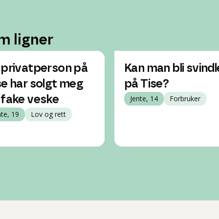
m ligner
 privatperson på
Kan man bli svindl
se har solgt meg
på Tise?
 fake veske
Jente, 14
Forbruker
nte, 19
Lov og rett