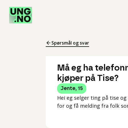
Spørsmål og svar
Må eg ha telefon
kjøper på Tise?
Jente
,
15
Hei eg selger ting på tise 
for og få melding fra folk so