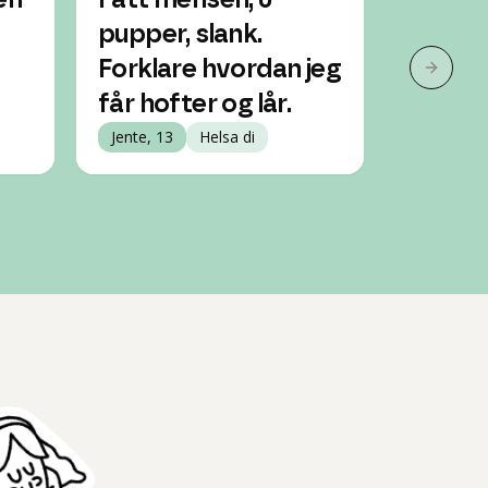
en
Fått mensen, 0
Fornøy
pupper, slank.
livet m
Forklare hvordan jeg
store lå
Neste 
får hofter og lår.
kvitt d
Jente, 13
Helsa di
Gutt, 13