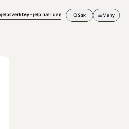
hjelpsverktøy
Hjelp nær deg
Søk
Meny