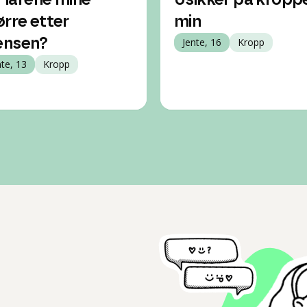
ir lårene mine
Usikker på kropp
ørre etter
min
nsen?
Jente, 16
Kropp
nte, 13
Kropp
l