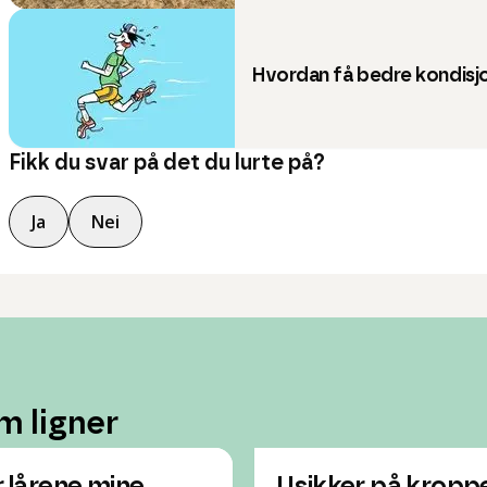
Hvordan få bedre kondisj
Fikk du svar på det du lurte på?
Ja
Nei
m ligner