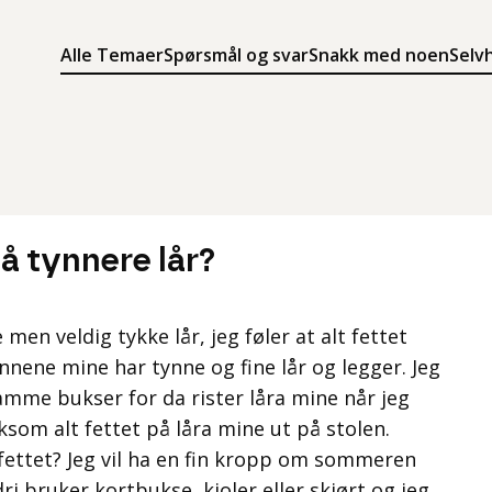
Alle Temaer
Spørsmål og svar
Snakk med noen
Selv
Søk
Meny
Søk i innholdet på ung.no
Meny for å navigere på ung.no
å tynnere lår?
men veldig tykke lår, jeg føler at alt fettet
ennene mine har tynne og fine lår og legger. Jeg
ramme bukser for da rister låra mine når jeg
liksom alt fettet på låra mine ut på stolen.
fettet? Jeg vil ha en fin kropp om sommeren
ldri bruker kortbukse, kjoler eller skjørt og jeg