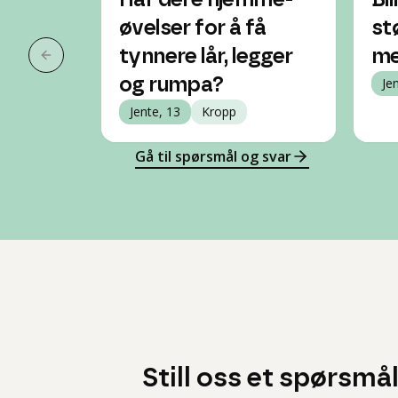
Har dere hjemme-
Bl
øvelser for å få
st
tynnere lår, legger
me
Forrige slide
og rumpa?
Je
Jente, 13
Kropp
Gå til spørsmål og svar
Still oss et spørsmå