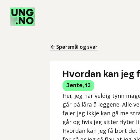
Spørsmål og svar
Hvordan kan jeg f
Jente
,
13
Hei, jeg har veldig tynn mage 
går på låra å leggene. Alle v
føler jeg ikkje kan gå me st
går og hvis jeg sitter flyter 
Hvordan kan jeg få bort det 
for nå er jeg så flau at jeg a