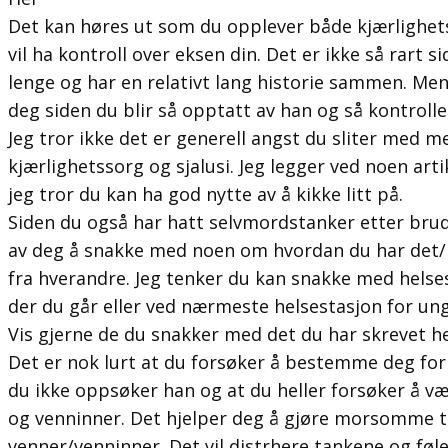
Det kan høres ut som du opplever både kjærlighetss
vil ha kontroll over eksen din. Det er ikke så rart
lenge og har en relativt lang historie sammen. Men 
deg siden du blir så opptatt av han og så kontroll
Jeg tror ikke det er generell angst du sliter med 
kjærlighetssorg og sjalusi. Jeg legger ved noen ar
jeg tror du kan ha god nytte av å kikke litt på.
Siden du også har hatt selvmordstanker etter brudd
av deg å snakke med noen om hvordan du har det/h
fra hverandre. Jeg tenker du kan snakke med helse
der du går eller ved nærmeste helsestasjon for un
Vis gjerne de du snakker med det du har skrevet her
Det er nok lurt at du forsøker å bestemme deg for å
du ikke oppsøker han og at du heller forsøker å 
og venninner. Det hjelper deg å gjøre morsomme
venner/venninner. Det vil distrhere tankene og føle