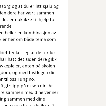
org og at du er litt sjalu og
 siden dere har vært sammen
det er nok ikke til hjelp for
erende.
men heller en kombinasjon av
tikler her om både tema som
et tenker jeg at det er lurt
ar hatt det siden dere gikk
sykepleier, enten på skolen
gdom, og med fastlegen din.
 til oss i ung.no.
 gi slipp på eksen din. At
være sammen med dine venner
 ting sammen med dine
lsene noe slik at du ikke får