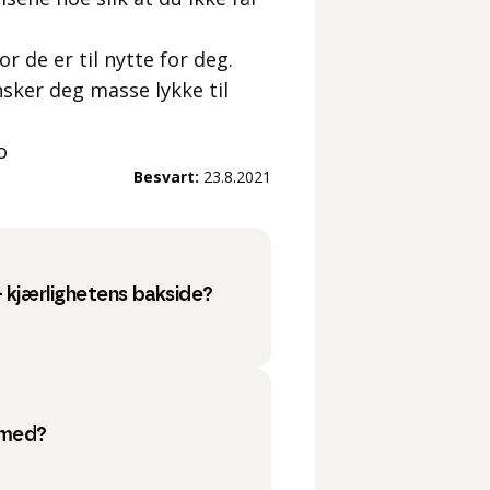
or de er til nytte for deg.
nsker deg masse lykke til
o
Besvart:
23.8.2021
- kjærlighetens bakside?
 med?