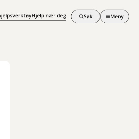
hjelpsverktøy
Hjelp nær deg
Søk
Meny