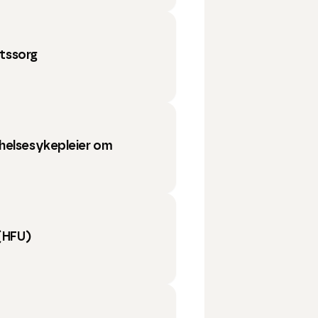
etssorg
helsesykepleier om
(HFU)