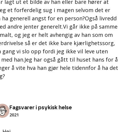
r lagt ut et bilde av han eller bare hører at
jeg et forferdelig sug i magen selvom det er
 å ha generell angst for en person?Også livredd
ed andre jenter generelt.Vi går ikke på samme
ormalt, og jeg er helt avhengig av han som om
rdrivelse så er det ikke bare kjærlighetssorg,
ang vi slo opp fordi jeg ikke vil leve uten
 med han.Jeg har også gått til huset hans for å
ger å vite hva han gjør hele tidennfor å ha det
g?
Fagsvarer i psykisk helse
2021
Hei