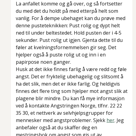
La anfallet komme og gå over, og så fortsetter
du med det du holdt på med etterpå helt som
vanlig. For å dempe ubehaget kan du prøve med
denne pusteteknikken: Pust rolig og dypt helt
ned til under beltestedet. Hold pusten der i 4-5
sekunder. Pust rolig ut igjen. Gjenta dette til du
føler at kvelningsfornemmelsen gir seg. Det
hjelper også å puste rolig ut og inn i en
papirpose noen ganger.
Husk at det ikke finnes farlig å være redd og føle
angst. Det er fryktelig ubehagelig og slitsomt å
ha det slik, men det er ikke farlig. Og heldigvis
finnes det flere ting som hjelper mot angst slik at
plagene blir mindre. Du kan få mye informasjon
ved å kontakte Angstringen Norge, tlfnr. 22 22
35 30, et nettverk av selvhjelpsgrupper for
mennesker med angstproblemer. Sjekk
her
. Jeg
anbefaler også at du skaffer deg en
mestringsbok om angst som gis ut av