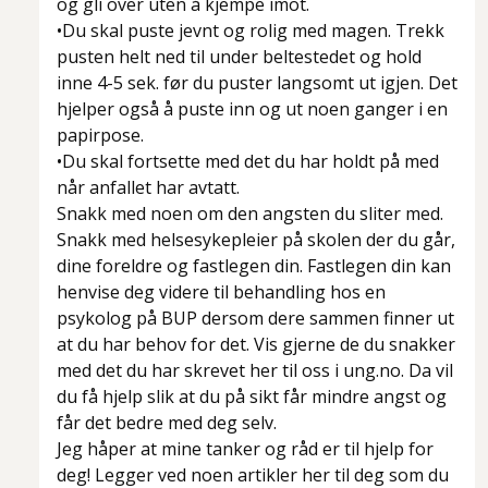
og gli over uten å kjempe imot.
•Du skal puste jevnt og rolig med magen. Trekk
pusten helt ned til under beltestedet og hold
inne 4-5 sek. før du puster langsomt ut igjen. Det
hjelper også å puste inn og ut noen ganger i en
papirpose.
•Du skal fortsette med det du har holdt på med
når anfallet har avtatt.
Snakk med noen om den angsten du sliter med.
Snakk med helsesykepleier på skolen der du går,
dine foreldre og fastlegen din. Fastlegen din kan
henvise deg videre til behandling hos en
psykolog på BUP dersom dere sammen finner ut
at du har behov for det. Vis gjerne de du snakker
med det du har skrevet her til oss i ung.no. Da vil
du få hjelp slik at du på sikt får mindre angst og
får det bedre med deg selv.
Jeg håper at mine tanker og råd er til hjelp for
deg! Legger ved noen artikler her til deg som du