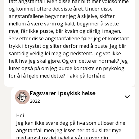
fått angstanfall. Men disse har blitt mer voldsomme
og kommet oftere det siste året. Under disse
angstanfallene begynner jeg å skjelve, skifter
mellom å være varm og kald, begynner å svette
mye, får ikke puste, blir kvalm og dårlig i magen.
Selv etter disse angstanfallene føler jeg et konstant
trykk i brystet og sliter derfor med å puste. Jeg blir
samtidig veldig lei meg og nedstemt. Jeg vet ikke
helt hva jeg skal gjøre. Og om dette er normalt? Jeg
lurer også på om jeg burde kontakte en psykolog
for å få hjelp med dette? Takk på forhånd
Fagsvarer i psykisk helse
2022
Hei
Jeg kan ikke svare deg på hva som utløser dine
angstanfall men jeg leser her at du sliter mye
med angst og det tydelig går utover din