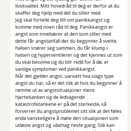
livskvalitet. Mitt hovedråd til deg er derfor at du
skaffer deg hjelp med det du sliter med.
Jeg skal fortelle deg litt om panikkangst og
komme med noen råd til deg. Panikkangst er
angst som innebærer at den som sliter med
dette får angstanfall der du begynner å svette,
halsen snører seg sammen, du får klump i
halsen og hyperventilerer og det kjennes ut som
du skal besvime og du blir redd for å dø, er
vanlige symptomer ved panikkangst.
Når det gjelder angst, uansett hva slags type
angst du har, så er det slik at hvis du begynner å
rømme ut av angstsituasjoner mens
hjertebanken og de ledsagende
katastrofetankene er på det sterkeste, så
forverrer du angstproblemet sitt slik at det føles
enda vanskeligere å møte den situasjonen som
utløste angst og ubehag neste gang. Slik kan