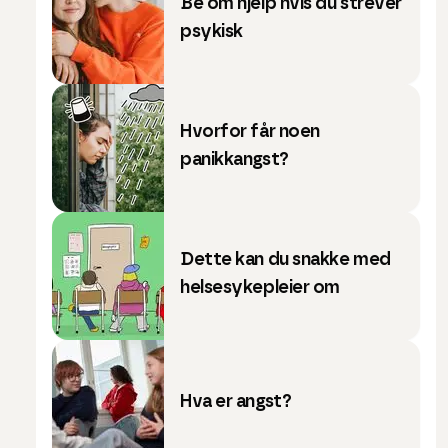
Be om hjelp hvis du strever
psykisk
Hvorfor får noen
panikkangst?
Dette kan du snakke med
helsesykepleier om
Hva er angst?