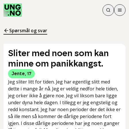
Søk
Men
Søk
Meny
Søk i innhol
Meny for å 
Spørsmål og svar
Sliter med noen som kan
minne om panikkangst.
Jente
,
17
Jeg sliter litt for tiden. Jeg har egentlig slitt med
dette i mange år nå. Jeg er veldig nedfor hele tiden,
jeg orker ikke å gjøre noe. Jeg vil liksom bare ligge
under dyna hele dagen. I tillegg er jeg engstelig og
redd konstant. Jeg har noen perioder der det ikke er
så ille men så kommer de dårlige periodene fort
igjen. I disse dårlige periodene har jeg noen ganger