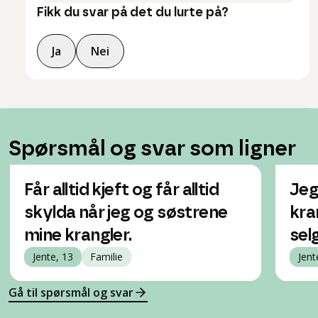
Fikk du svar på det du lurte på?
Ja
Nei
Spørsmål og svar som ligner
Får alltid kjeft og får alltid
Jeg
skylda når jeg og søstrene
kra
mine krangler.
sel
Jente, 13
Familie
Jent
Gå til spørsmål og svar