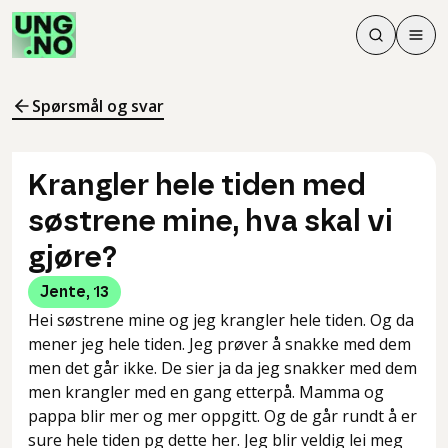
Søk
Men
Søk
Meny
Søk i innhol
Meny for å 
Spørsmål og svar
Krangler hele tiden med
søstrene mine, hva skal vi
gjøre?
Jente
,
13
Hei søstrene mine og jeg krangler hele tiden. Og da
mener jeg hele tiden. Jeg prøver å snakke med dem
men det går ikke. De sier ja da jeg snakker med dem
men krangler med en gang etterpå. Mamma og
pappa blir mer og mer oppgitt. Og de går rundt å er
sure hele tiden pg dette her. Jeg blir veldig lei meg