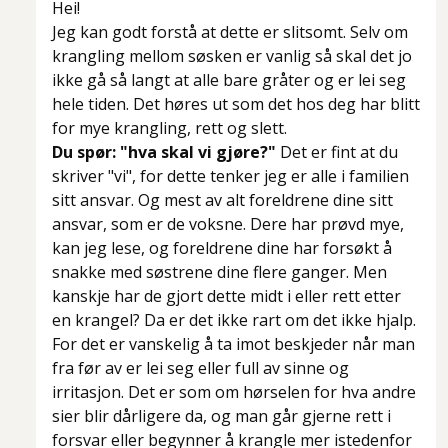
Hei!
Jeg kan godt forstå at dette er slitsomt. Selv om
krangling mellom søsken er vanlig så skal det jo
ikke gå så langt at alle bare gråter og er lei seg
hele tiden. Det høres ut som det hos deg har blitt
for mye krangling, rett og slett.
Du spør: "hva skal vi gjøre?"
Det er fint at du
skriver "vi", for dette tenker jeg er alle i familien
sitt ansvar. Og mest av alt foreldrene dine sitt
ansvar, som er de voksne. Dere har prøvd mye,
kan jeg lese, og foreldrene dine har forsøkt å
snakke med søstrene dine flere ganger. Men
kanskje har de gjort dette midt i eller rett etter
en krangel? Da er det ikke rart om det ikke hjalp.
For det er vanskelig å ta imot beskjeder når man
fra før av er lei seg eller full av sinne og
irritasjon. Det er som om hørselen for hva andre
sier blir dårligere da, og man går gjerne rett i
forsvar eller begynner å krangle mer istedenfor