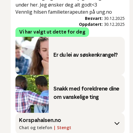
under her. Jeg ønsker deg alt godt<3
Vennlig hilsen familieterapeuten på ung.no
Besvart:
30.12.2025
Oppdatert:
30.12.2025
Vi har valgt ut dette for deg
Er du lei av søskenkrangel?
Snakk med foreldrene dine
om vanskelige ting
Korspahalsen.no
Chat og telefon
|
Stengt