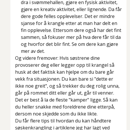
dra i svømmehallen, gjøre en fysisk aktivitet,
gjøre en kreativ aktivitet, eller lignende. Da får
dere gode felles opplevelser. Det er mindre
sjanse for å krangle etter at man har delt en
fin opplevelse. Ettersom dere også har det fint
sammen, så fokuser mer på hva dere får til da
og hvorfor det blir fint. Se om dere kan gjøre
mer av det.
Og videre fremover: Hvis søstrene dine
provoserer deg eller legger opp til krangel så
husk at det faktisk kan hjelpe om du bare går
vekk fra situasjonen. Du kan bare si
"dette er
ikke noe greit"
, og så trekker du deg rolig unna,
går på rommet ditt eller går ut, går til venner.
Det er best å la de fleste "kamper" ligge. Så kan
du heller snakke med foreldrene dine etterpå,
dersom noe skjedde som du ikke likte.
Du får flere tips til hvordan du kan håndtere
søskenkrangling i artiklene jeg har lagt ved