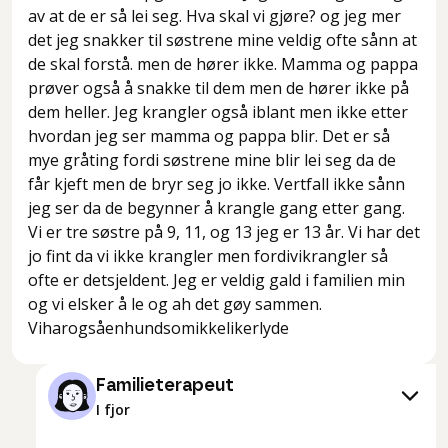
av at de er så lei seg. Hva skal vi gjøre? og jeg mer
det jeg snakker til søstrene mine veldig ofte sånn at
de skal forstå. men de hører ikke. Mamma og pappa
prøver også å snakke til dem men de hører ikke på
dem heller. Jeg krangler også iblant men ikke etter
hvordan jeg ser mamma og pappa blir. Det er så
mye gråting fordi søstrene mine blir lei seg da de
får kjeft men de bryr seg jo ikke. Vertfall ikke sånn
jeg ser da de begynner å krangle gang etter gang.
Vi er tre søstre på 9, 11, og 13 jeg er 13 år. Vi har det
jo fint da vi ikke krangler men fordivikrangler så
ofte er detsjeldent. Jeg er veldig gald i familien min
og vi elsker å le og ah det gøy sammen.
Viharogsåenhundsomikkelikerlyde
Familieterapeut
I fjor