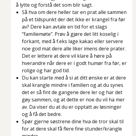
å lytte og forstå det som blir sagt.
Så hva om dere heller tar en prat alle sammen
på et tidspunkt der det
ikke
er krangel fra før
av? Dere kan avtale en tid for et slags
"familiemøte". Prøv å gjøre det litt koselig i
forkant, med å f.eks lage kakao eller servere
noe god mat dere alle liker imens dere prater.
Det er lettere at dere vil klare å høre på
hverandre når dere er i godt humør fra før, er
rolige og har god tid.
Du kan starte med å si at ditt ønske er at dere
skal krangle mindre i familien og at du synes
det er så fint de gangene dere ler og har det
gøy sammen, og at dette er noe du vil ha mer
av. Da viser du at du er opptatt av løsninger
og å få det bedre.
Spør gjerne søstrene dine hva de tror skal til
for at dere skal få flere fine stunder/krangle