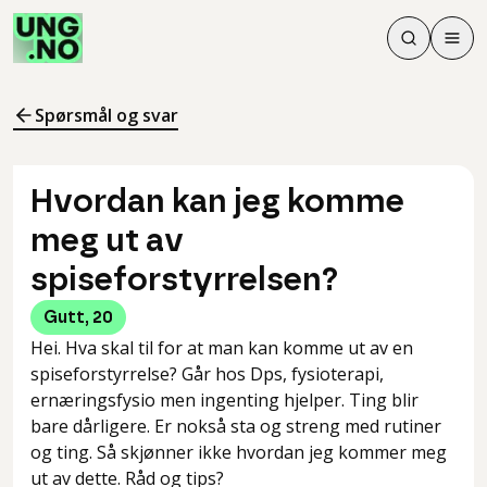
Søk
Men
Søk
Meny
Søk i innhol
Meny for å 
Spørsmål og svar
Hvordan kan jeg komme
meg ut av
spiseforstyrrelsen?
Gutt
,
20
Hei. Hva skal til for at man kan komme ut av en
spiseforstyrrelse? Går hos Dps, fysioterapi,
ernæringsfysio men ingenting hjelper. Ting blir
bare dårligere. Er nokså sta og streng med rutiner
og ting. Så skjønner ikke hvordan jeg kommer meg
ut av dette. Råd og tips?