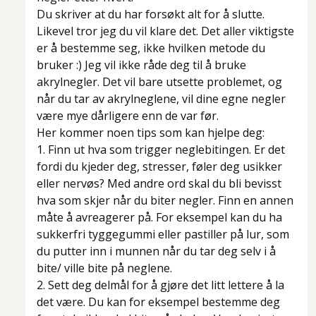
Du skriver at du har forsøkt alt for å slutte.
Likevel tror jeg du vil klare det. Det aller viktigste
er å bestemme seg, ikke hvilken metode du
bruker :) Jeg vil ikke råde deg til å bruke
akrylnegler. Det vil bare utsette problemet, og
når du tar av akrylneglene, vil dine egne negler
være mye dårligere enn de var før.
Her kommer noen tips som kan hjelpe deg:
1. Finn ut hva som trigger neglebitingen. Er det
fordi du kjeder deg, stresser, føler deg usikker
eller nervøs? Med andre ord skal du bli bevisst
hva som skjer når du biter negler. Finn en annen
måte å avreagerer på. For eksempel kan du ha
sukkerfri tyggegummi eller pastiller på lur, som
du putter inn i munnen når du tar deg selv i å
bite/ ville bite på neglene.
2. Sett deg delmål for å gjøre det litt lettere å la
det være. Du kan for eksempel bestemme deg