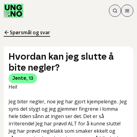
Søk
Men
Søk
Meny
Søk i innhol
Meny for å 
Spørsmål og svar
Hvordan kan jeg slutte å
bite negler?
Jente
,
13
Hei!
Jeg biter negler, noe jeg har gjort kjempelenge.. Jeg
syns det stygt og jeg gjemmer fingrene i lomma
hele tiden sånn at ingen ser det. Det er så
irriterende! Jeg har prøvd ALT for å kunne slutte!
Jeg har prøvd neglelakk som smaker ekkelt og