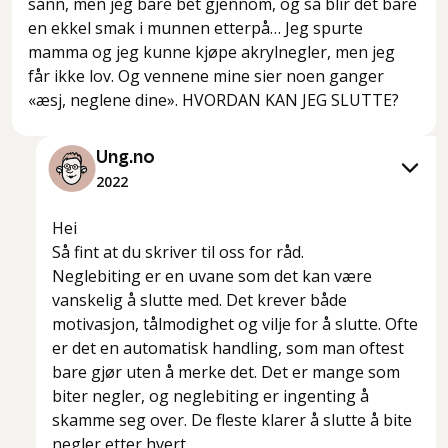
sånn, men jeg bare bet gjennom, og så blir det bare
en ekkel smak i munnen etterpå… Jeg spurte
mamma og jeg kunne kjøpe akrylnegler, men jeg
får ikke lov. Og vennene mine sier noen ganger
«æsj, neglene dine». HVORDAN KAN JEG SLUTTE?
Ung.no
2022
Hei
Så fint at du skriver til oss for råd.
Neglebiting er en uvane som det kan være
vanskelig å slutte med. Det krever både
motivasjon, tålmodighet og vilje for å slutte. Ofte
er det en automatisk handling, som man oftest
bare gjør uten å merke det. Det er mange som
biter negler, og neglebiting er ingenting å
skamme seg over. De fleste klarer å slutte å bite
negler etter hvert.