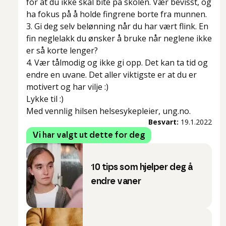
for at du ikke skal bite på skolen. Vær bevisst, og
ha fokus på å holde fingrene borte fra munnen.
3. Gi deg selv belønning når du har vært flink. En
fin neglelakk du ønsker å bruke når neglene ikke
er så korte lenger?
4. Vær tålmodig og ikke gi opp. Det kan ta tid og
endre en uvane. Det aller viktigste er at du er
motivert og har vilje :)
Lykke til :)
Med vennlig hilsen helsesykepleier, ung.no.
Besvart:
19.1.2022
Vi har valgt ut dette for deg
10 tips som hjelper deg å
endre vaner