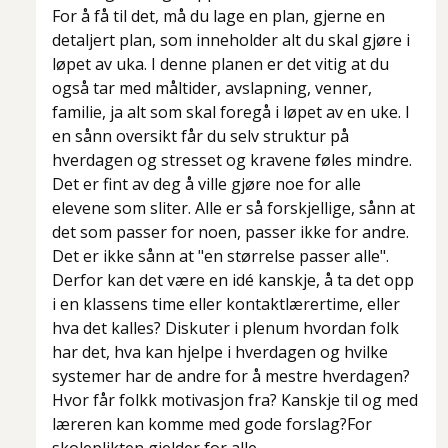
For å få til det, må du lage en plan, gjerne en
detaljert plan, som inneholder alt du skal gjøre i
løpet av uka. I denne planen er det vitig at du
også tar med måltider, avslapning, venner,
familie, ja alt som skal foregå i løpet av en uke. I
en sånn oversikt får du selv struktur på
hverdagen og stresset og kravene føles mindre.
Det er fint av deg å ville gjøre noe for alle
elevene som sliter. Alle er så forskjellige, sånn at
det som passer for noen, passer ikke for andre.
Det er ikke sånn at "en størrelse passer alle".
Derfor kan det være en idé kanskje, å ta det opp
i en klassens time eller kontaktlærertime, eller
hva det kalles? Diskuter i plenum hvordan folk
har det, hva kan hjelpe i hverdagen og hvilke
systemer har de andre for å mestre hverdagen?
Hvor får folkk motivasjon fra? Kanskje til og med
læreren kan komme med gode forslag?For