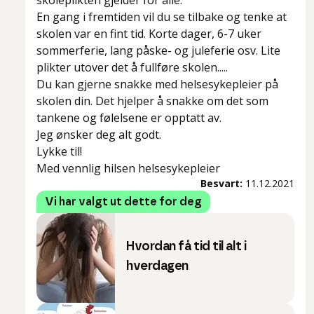
skoleplikten gjelder for alle.
En gang i fremtiden vil du se tilbake og tenke at
skolen var en fint tid. Korte dager, 6-7 uker
sommerferie, lang påske- og juleferie osv. Lite
plikter utover det å fullføre skolen.....
Du kan gjerne snakke med helsesykepleier på
skolen din. Det hjelper å snakke om det som
tankene og følelsene er opptatt av.
Jeg ønsker deg alt godt.
Lykke til!
Med vennlig hilsen helsesykepleier
Besvart:
11.12.2021
Vi har valgt ut dette for deg
Hvordan få tid til alt i
hverdagen