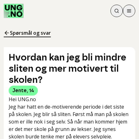
Søk
Men
Søk
Meny
Søk i innhol
Meny for å 
Spørsmål og svar
Hvordan kan jeg bli mindre
sliten og mer motivert til
skolen?
Jente
,
14
Hei UNG.no
Jeg har hatt en de-motiverende periode i det siste
på skolen. Jeg blir så sliten. Først må man på skolen
som er ille nok i seg selv. Så når man kommer hjem
er det mer skole på grunn av lekser. Jeg synes
skolen burde tenke mer på elevers selvpleie.