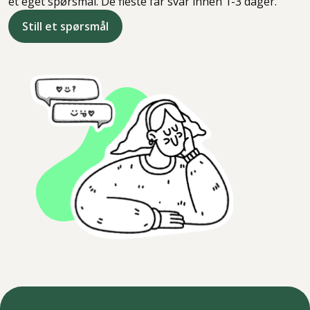
et eget spørsmål. De fleste får svar innen 1-3 dager.
Still et spørsmål