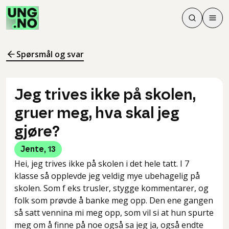
Søk
Men
Søk
Meny
Søk i innhol
Meny for å 
Spørsmål og svar
Jeg trives ikke på skolen,
gruer meg, hva skal jeg
gjøre?
Jente
,
13
Hei, jeg trives ikke på skolen i det hele tatt. I 7
klasse så opplevde jeg veldig mye ubehagelig på
skolen. Som f eks trusler, stygge kommentarer, og
folk som prøvde å banke meg opp. Den ene gangen
så satt vennina mi meg opp, som vil si at hun spurte
meg om å finne på noe også sa jeg ja, også endte