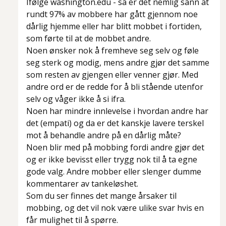
Ifølge
washington.edu
- så er det nemlig sånn at
rundt 97% av mobbere har gått gjennom noe
dårlig hjemme eller har blitt mobbet i fortiden,
som førte til at de mobbet andre.
Noen ønsker nok å fremheve seg selv og føle
seg sterk og modig, mens andre gjør det samme
som resten av gjengen eller venner gjør. Med
andre ord er de redde for å bli stående utenfor
selv og våger ikke å si ifra.
Noen har mindre innlevelse i hvordan andre har
det (empati) og da er det kanskje lavere terskel
mot å behandle andre på en dårlig måte?
Noen blir med på mobbing fordi andre gjør det
og er ikke bevisst eller trygg nok til å ta egne
gode valg. Andre mobber eller slenger dumme
kommentarer av tankeløshet.
Som du ser finnes det mange årsaker til
mobbing, og det vil nok være ulike svar hvis en
får mulighet til å spørre.