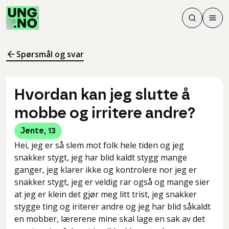
Søk
Men
Søk
Meny
Søk i innhol
Meny for å 
Spørsmål og svar
Hvordan kan jeg slutte å
mobbe og irritere andre?
Jente
,
13
Hei, jeg er så slem mot folk hele tiden og jeg
snakker stygt, jeg har blid kaldt stygg mange
ganger, jeg klarer ikke og kontrolere nor jeg er
snakker stygt, jeg er veldig rar også og mange sier
at jeg er klein det gjør meg litt trist, jeg snakker
stygge ting og iriterer andre og jeg har blid såkaldt
en mobber, lærerene mine skal lage en sak av det