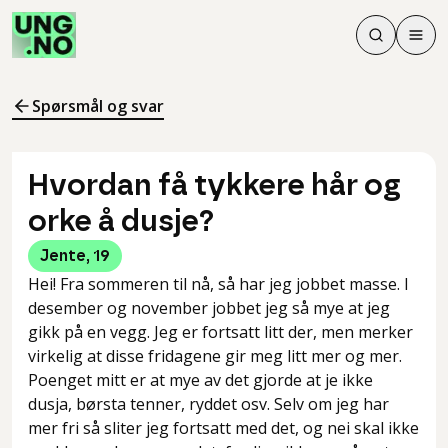
Søk
Men
Søk
Meny
Søk i innhol
Meny for å 
Spørsmål og svar
Hvordan få tykkere hår og
orke å dusje?
Jente
,
19
Hei! Fra sommeren til nå, så har jeg jobbet masse. I
desember og november jobbet jeg så mye at jeg
gikk på en vegg. Jeg er fortsatt litt der, men merker
virkelig at disse fridagene gir meg litt mer og mer.
Poenget mitt er at mye av det gjorde at je ikke
dusja, børsta tenner, ryddet osv. Selv om jeg har
mer fri så sliter jeg fortsatt med det, og nei skal ikke