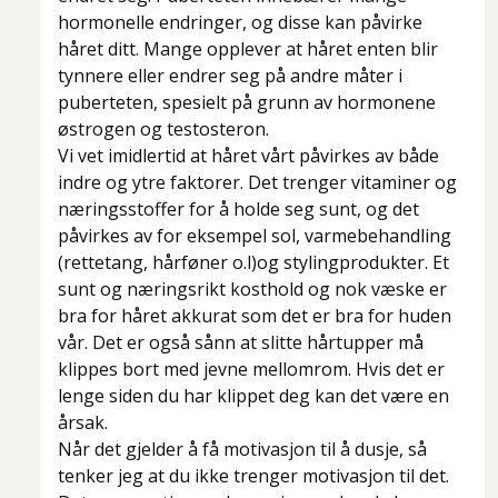
hormonelle endringer, og disse kan påvirke
håret ditt. Mange opplever at håret enten blir
tynnere eller endrer seg på andre måter i
puberteten, spesielt på grunn av hormonene
østrogen og testosteron.
Vi vet imidlertid at håret vårt påvirkes av både
indre og ytre faktorer. Det trenger vitaminer og
næringsstoffer for å holde seg sunt, og det
påvirkes av for eksempel sol, varmebehandling
(rettetang, hårføner o.l)og stylingprodukter. Et
sunt og næringsrikt kosthold og nok væske er
bra for håret akkurat som det er bra for huden
vår. Det er også sånn at slitte hårtupper må
klippes bort med jevne mellomrom. Hvis det er
lenge siden du har klippet deg kan det være en
årsak.
Når det gjelder å få motivasjon til å dusje, så
tenker jeg at du ikke trenger motivasjon til det.