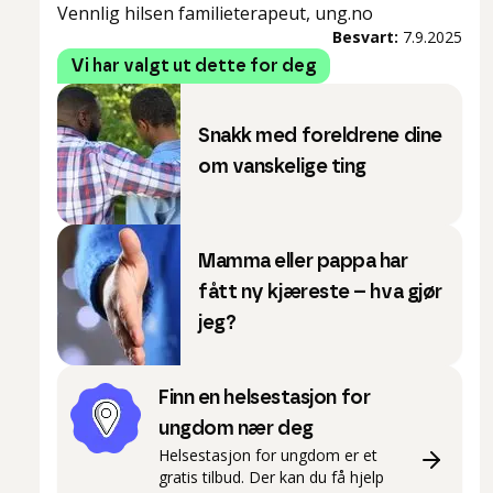
Vennlig hilsen familieterapeut, ung.no
Besvart:
7.9.2025
Vi har valgt ut dette for deg
Snakk med foreldrene dine
om vanskelige ting
Mamma eller pappa har
fått ny kjæreste – hva gjør
jeg?
Finn en helsestasjon for
ungdom nær deg
Helsestasjon for ungdom er et
gratis tilbud. Der kan du få hjelp