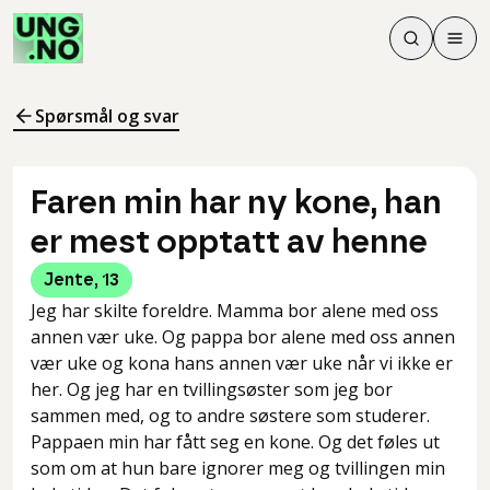
Søk
Men
Søk
Meny
Søk i innhol
Meny for å 
Spørsmål og svar
Faren min har ny kone, han
er mest opptatt av henne
Jente
,
13
Jeg har skilte foreldre. Mamma bor alene med oss
annen vær uke. Og pappa bor alene med oss annen
vær uke og kona hans annen vær uke når vi ikke er
her. Og jeg har en tvillingsøster som jeg bor
sammen med, og to andre søstere som studerer.
Pappaen min har fått seg en kone. Og det føles ut
som om at hun bare ignorer meg og tvillingen min