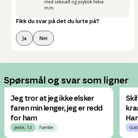
med seksuell og psykisk helse
m.m.
Fikk du svar på det du lurte på?
Ja
Nei
Spørsmål og svar som ligner
Jeg tror at jeg ikke elsker
Ski
faren min lenger, jeg er redd
kra
for ham
Han
Jente, 13
Familie
Gutt