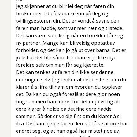
Jeg skjønner at du blir lei deg når faren din
bruker mer tid på kona si enn på deg og
tvillingsøsteren din. Det er vondt å savne den
faren man hadde, som var mer nær og tilstede.
Det kan være vanskelig når en forelder får seg
ny partner. Mange kan bli veldig opptatt av
forholdet, og det kan jo gå ut over barna. Det er
jo leit at det blir sånn, for man er jo like mye
foreldre selv om man får seg kjæreste.
Det kan tenkes at faren din ikke ser denne
endringen selv. Jeg tenker at det beste er om du
klarer å si ifra til ham om hvordan du opplever
det. Da kan du også foreslå at dere gjør noen
ting sammen bare dere. For det er jo viktig at
dere klarer å holde på det fine dere hadde
sammen. Så det er veldig fint om du klarer å si
ifra. Det kan hjelpe faren deres til å se at noe har
endret seg, og at han også har mistet noe av