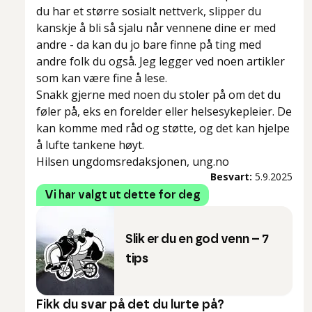
du har et større sosialt nettverk, slipper du
kanskje å bli så sjalu når vennene dine er med
andre - da kan du jo bare finne på ting med
andre folk du også. Jeg legger ved noen artikler
som kan være fine å lese.
Snakk gjerne med noen du stoler på om det du
føler på, eks en forelder eller helsesykepleier. De
kan komme med råd og støtte, og det kan hjelpe
å lufte tankene høyt.
Hilsen ungdomsredaksjonen, ung.no
Besvart:
5.9.2025
Vi har valgt ut dette for deg
Slik er du en god venn – 7
tips
Fikk du svar på det du lurte på?