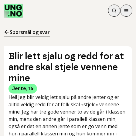
Søk
Men
Søk
Meny
Søk i innhol
Meny for å 
Spørsmål og svar
Blir lett sjalu og redd for at
andre skal stjele vennene
mine
Jente
,
14
Hei! Jeg blir veldig lett sjalu på andre jenter og er
alltid veldig redd for at folk skal «stjele» vennene
mine. Jeg har tre gode venner to av de går i klassen
min, mens den andre går i parallell klassen min,
også er det en annen jente som er go venn med
hun i parallell klassen min og hun kommer inn i