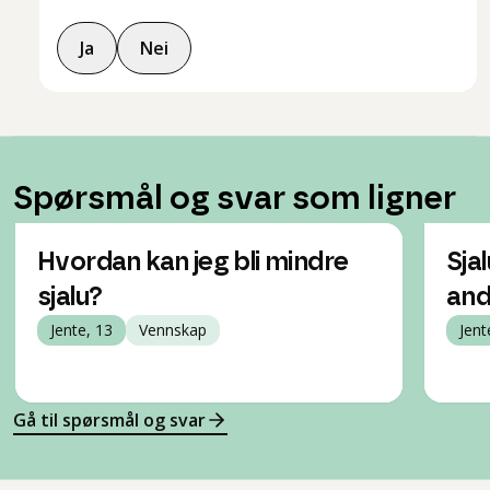
Ja
Nei
Spørsmål og svar som ligner
Hvordan kan jeg bli mindre
Sja
sjalu?
and
Jente, 13
Vennskap
Jent
Gå til spørsmål og svar