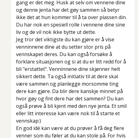
gang er det meg. Husk at selv om vennene dine
og denne jenta har det gøy sammen så betyr
ikke det at hun kommer til å ta over plassen din.
Du har nok en spesiell rolle i vennene dine sine
liv og de vil nok ikke bytte ut dette.
Jeg tror det viktigste du kan gjøre er å vise
venninnene dine at du setter stor pris på
vennskapet deres. Du kan også forsøke å
forklare situasjonen og si at du er litt redd for å
bli "erstattet". Venninnene dine skjønner helt
sikkert dette. Ta også initiativ til at dere skal
være sammen og planlegge morsomme ting
dere kan gjøre. Da blir dere kanskje minnet på
hvor gøy og fint dere har det sammen? Du kan
også prøve å bli kjent med den nye jenta. Et smil
eller litt interesse kan være nok til å starte et
vennskap:)
En god idé kan være at du prøver å få deg flere
venner som du føler at du kan stole på. For hvis