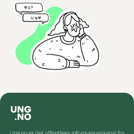
Ung.no er det offentliges informasjonskanal for