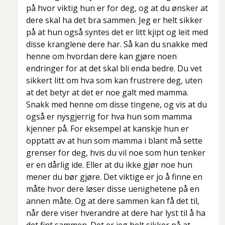
på hvor viktig hun er for deg, og at du ønsker at
dere skal ha det bra sammen. Jeg er helt sikker
på at hun også syntes det er litt kjipt og leit med
disse kranglene dere har. Så kan du snakke med
henne om hvordan dere kan gjøre noen
endringer for at det skal bli enda bedre. Du vet
sikkert litt om hva som kan frustrere deg, uten
at det betyr at det er noe galt med mamma.
Snakk med henne om disse tingene, og vis at du
også er nysgjerrig for hva hun som mamma
kjenner på. For eksempel at kanskje hun er
opptatt av at hun som mamma i blant må sette
grenser for deg, hvis du vil noe som hun tenker
er en dårlig ide. Eller at du ikke gjør noe hun
mener du bør gjøre. Det viktige er jo å finne en
måte hvor dere løser disse uenighetene på en
annen måte. Og at dere sammen kan få det til,
når dere viser hverandre at dere har lyst til å ha