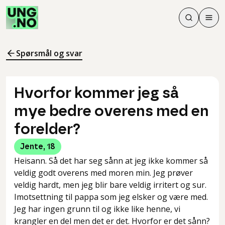
Søk
Men
Søk
Meny
Søk i innhol
Meny for å 
Spørsmål og svar
Hvorfor kommer jeg så
mye bedre overens med en
forelder?
Jente
,
18
Heisann. Så det har seg sånn at jeg ikke kommer så
veldig godt overens med moren min. Jeg prøver
veldig hardt, men jeg blir bare veldig irritert og sur.
Imotsettning til pappa som jeg elsker og være med.
Jeg har ingen grunn til og ikke like henne, vi
krangler en del men det er det. Hvorfor er det sånn?