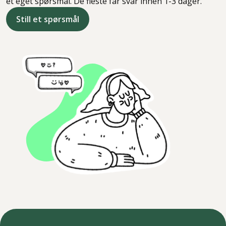
et eget spørsmål. De fleste får svar innen 1-3 dager.
Still et spørsmål