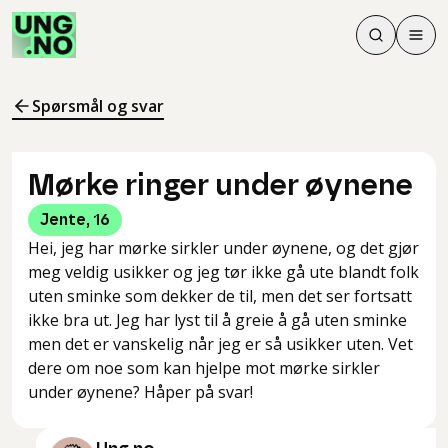
Søk
Men
Søk
Meny
Søk i innhol
Meny for å 
Spørsmål og svar
Mørke ringer under øynene
Jente
,
16
Hei, jeg har mørke sirkler under øynene, og det gjør
meg veldig usikker og jeg tør ikke gå ute blandt folk
uten sminke som dekker de til, men det ser fortsatt
ikke bra ut. Jeg har lyst til å greie å gå uten sminke
men det er vanskelig når jeg er så usikker uten. Vet
dere om noe som kan hjelpe mot mørke sirkler
under øynene? Håper på svar!