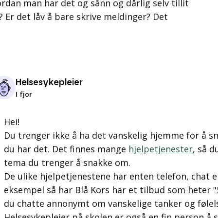
dan man har det og sånn og dårlig selv tillit
Er det låv å bare skrive meldinger? Det
Helsesykepleier
I fjor
Hei!
Du trenger ikke å ha det vanskelig hjemme for å
du har det. Det finnes mange
hjelpetjenester
, så d
tema du trenger å snakke om.
De ulike hjelpetjenestene har enten telefon, chat e
eksempel så har Blå Kors har et tilbud som heter "
du chatte annonymt om vanskelige tanker og følel
Helsesykepleier på skolen er også en fin person å 