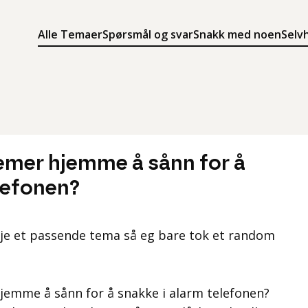
Alle Temaer
Spørsmål og svar
Snakk med noen
Selv
Søk
Meny
Søk i innholdet på ung.no
Meny for å navigere på ung.no
emer hjemme å sånn for å
elefonen?
kkje et passende tema så eg bare tok et random
emme å sånn for å snakke i alarm telefonen?