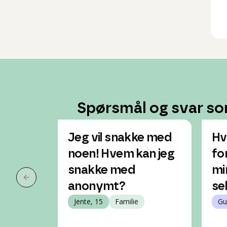
Spørsmål og svar so
Jeg vil snakke med
Hv
noen! Hvem kan jeg
fo
snakke med
mi
Forrige slide
anonymt?
se
Jente, 15
Familie
Gu