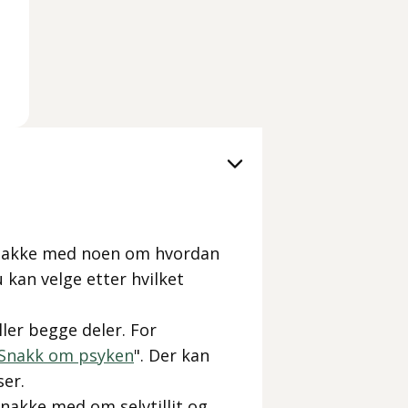
 snakke med noen om hvordan
u kan velge etter hvilket
ller begge deler. For
Snakk om psyken
". Der kan
ser.
snakke med om selvtillit og