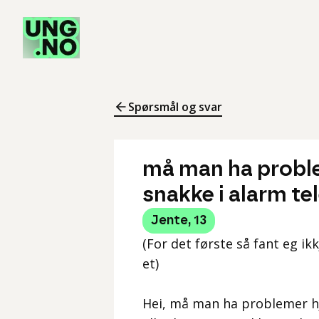
Spørsmål og svar
må man ha probl
snakke i alarm t
Jente
,
13
(For det første så fant eg i
et)
Hei, må man ha problemer hj