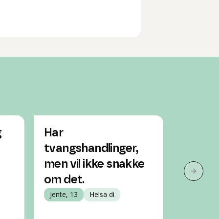
g
Har
Faren 
tvangshandlinger,
utro, 
men vil ikke snakke
prate 
Neste 
om det.
Jente, 16
Jente, 13
Helsa di