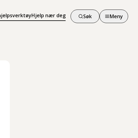
hjelpsverktøy
Hjelp nær deg
Søk
Meny