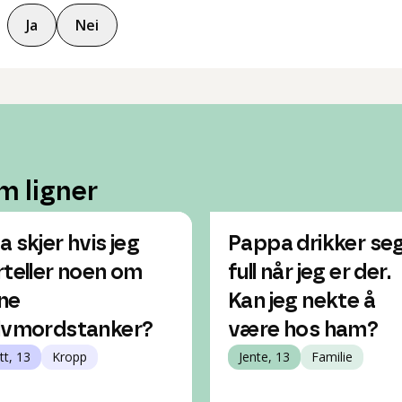
Ja
Nei
m ligner
a skjer hvis jeg
Pappa drikker se
rteller noen om
full når jeg er der.
ne
Kan jeg nekte å
lvmordstanker?
være hos ham?
tt, 13
Kropp
Jente, 13
Familie