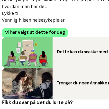
hvordan man har det.
Lykke til!
Vennlig hilsen helsesykepleier
Vi har valgt ut dette for deg
Dette kan du snakke med 
Trenger du noen å snakke
Fikk du svar på det du lurte på?