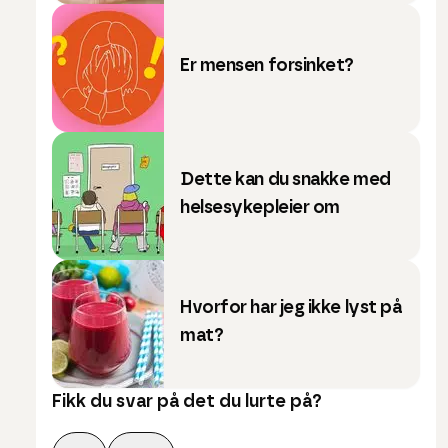
Er mensen forsinket?
Dette kan du snakke med
helsesykepleier om
Hvorfor har jeg ikke lyst på
mat?
Fikk du svar på det du lurte på?