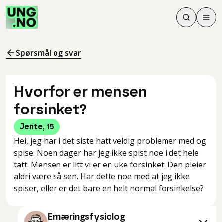
Søk
Men
Søk
Meny
Søk i innhol
Meny for å 
Spørsmål og svar
Hvorfor er mensen
forsinket?
Jente
,
15
Hei, jeg har i det siste hatt veldig problemer med og
spise. Noen dager har jeg ikke spist noe i det hele
tatt. Mensen er litt vi er en uke forsinket. Den pleier
aldri være så sen. Har dette noe med at jeg ikke
spiser, eller er det bare en helt normal forsinkelse?
Ernæringsfysiolog