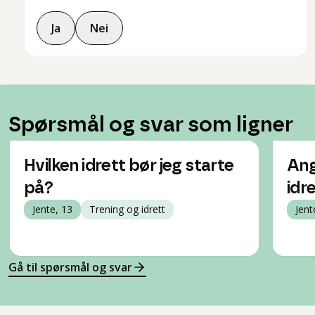
Ja
Nei
Spørsmål og svar som ligner
Hvilken idrett bør jeg starte
Ang
på?
idr
Jente, 13
Trening og idrett
Jent
Gå til spørsmål og svar