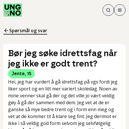
Søk
Men
Søk
Meny
Søk i innhol
Meny for å 
Spørsmål og svar
Bør jeg søke idrettsfag når
jeg ikke er godt trent?
Jente
,
15
Hei, jeg har vurdert å gå idrettsfag på vgs fordi jeg
liker sport og en litt mer variert skoledag. Noen av
mine venner skal gå der og det ville jo vært veldig
gøy å gå der sammen med dem. Jeg vet at de er
ganske så mye bedre trent og i form enn meg og
vet at de kommer til å klare seg fint. Jeg derimot er
ikke i så veldig god form selvom jeg selvfølgelig