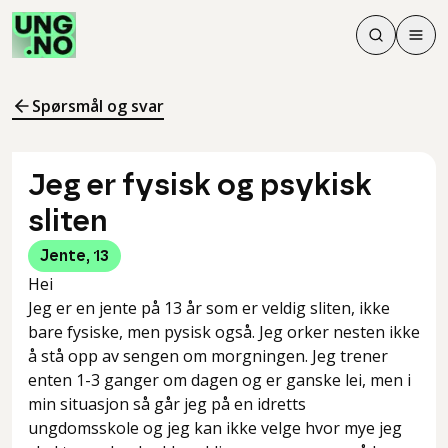
Søk
Men
Søk
Meny
Søk i innhol
Meny for å 
Spørsmål og svar
Jeg er fysisk og psykisk
sliten
Jente
,
13
Hei
Jeg er en jente på 13 år som er veldig sliten, ikke
bare fysiske, men pysisk også. Jeg orker nesten ikke
å stå opp av sengen om morgningen. Jeg trener
enten 1-3 ganger om dagen og er ganske lei, men i
min situasjon så går jeg på en idretts
ungdomsskole og jeg kan ikke velge hvor mye jeg