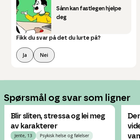
Sånn kan fastlegen hjelpe
deg
Fikk du svar på det du lurte på?
Ja
Nei
Spørsmål og svar som ligner
Blir sliten, stressa og lei meg
Den
av karakterer
vid
Jente, 13
Psykisk helse og følelser
van