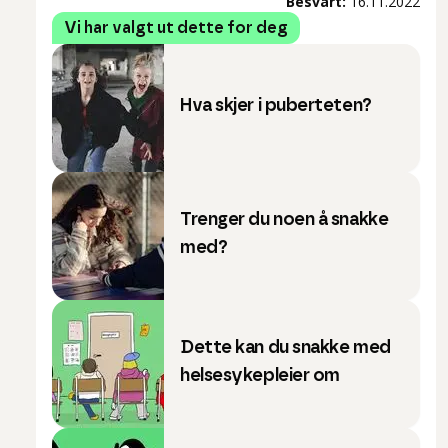
Besvart:
16.11.2022
Vi har valgt ut dette for deg
Hva skjer i puberteten?
Trenger du noen å snakke
med?
Dette kan du snakke med
helsesykepleier om