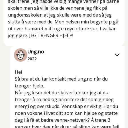
skal trene. Jeg hadde veldig mange venner på barne
skolen men så ville ikke de vennene jeg fikk på
ungdomsskolen at jeg skulle være med de så jeg
slutta å være med de. Men helsen min begynte p gå
ut over humøret mitt og e røye oftere sur, hva kan
jeg gjøre. JEG TRENGER HJELP!
Ung.no
2022
Hei
Så bra at du tar kontakt med ung.no når du
trenger hjelp.
Når jeg leser det du skriver tenker jeg at du
trenger å ro ned og prioritere det som gir deg
energi og overskudd. Vennskap er viktig. Har du
noen voksne i livet ditt som kan hjelpe og støtte
deg i å få et bedre venne-nettverk? Å trene 3
ganger hver dag når du er så sliten kan være feil