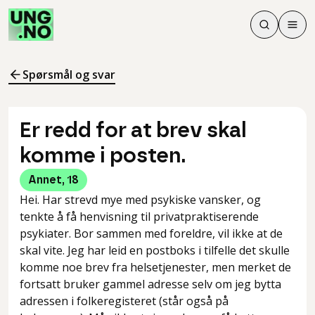
Søk
Men
Søk
Meny
Søk i innhol
Meny for å 
Spørsmål og svar
Er redd for at brev skal
komme i posten.
Annet
,
18
Hei. Har strevd mye med psykiske vansker, og
tenkte å få henvisning til privatpraktiserende
psykiater. Bor sammen med foreldre, vil ikke at de
skal vite. Jeg har leid en postboks i tilfelle det skulle
komme noe brev fra helsetjenester, men merket de
fortsatt bruker gammel adresse selv om jeg bytta
adressen i folkeregisteret (står også på