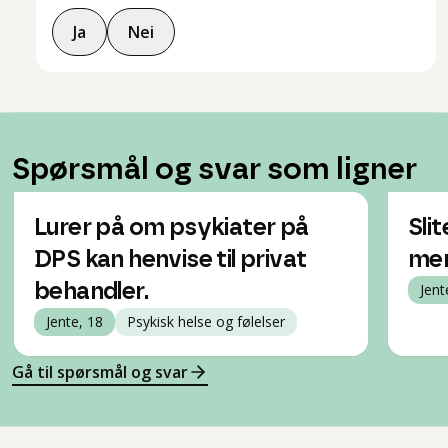
Ja
Nei
Spørsmål og svar som ligner
Lurer på om psykiater på
Slit
DPS kan henvise til privat
men
behandler.
Jent
Jente, 18
Psykisk helse og følelser
Gå til spørsmål og svar