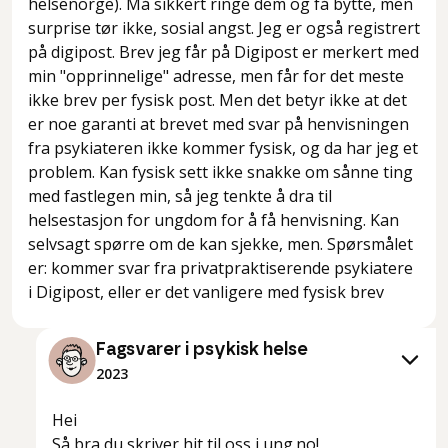
helsenorge). Må sikkert ringe dem og få bytte, men
surprise tør ikke, sosial angst. Jeg er også registrert
på digipost. Brev jeg får på Digipost er merkert med
min "opprinnelige" adresse, men får for det meste
ikke brev per fysisk post. Men det betyr ikke at det
er noe garanti at brevet med svar på henvisningen
fra psykiateren ikke kommer fysisk, og da har jeg et
problem. Kan fysisk sett ikke snakke om sånne ting
med fastlegen min, så jeg tenkte å dra til
helsestasjon for ungdom for å få henvisning. Kan
selvsagt spørre om de kan sjekke, men. Spørsmålet
er: kommer svar fra privatpraktiserende psykiatere
i Digipost, eller er det vanligere med fysisk brev
Fagsvarer i psykisk helse
2023
Hei
Så bra du skriver hit til oss i ung.no!