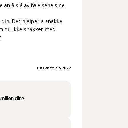
 an å slå av følelsene sine,
din. Det hjelper å snakke
om du ikke snakker med
.
Besvart:
5.5.2022
amilien din?