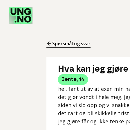
Spørsmål og svar
Hva kan jeg gjøre
Jente
,
14
hei, fant ut av at exen min ha
det gjør vondt i hele meg. je
siden vi slo opp og vi snakker
det rart og bli skikkelig tri
jeg gjøre får og ikke tenke p