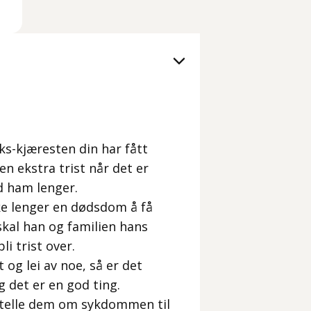
eks-kjæresten din har fått
n ekstra trist når det er
d ham lenger.
kke lenger en dødsdom å få
 skal han og familien hans
i trist over.
t og lei av noe, så er det
g det er en god ting.
ortelle dem om sykdommen til