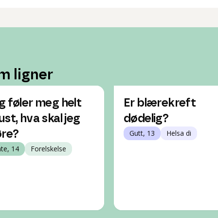
m ligner
g føler meg helt
Er blærekreft
ust, hva skal jeg
dødelig?
øre?
Gutt, 13
Helsa di
nte, 14
Forelskelse