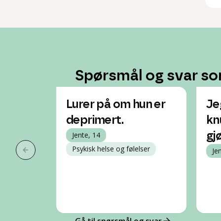
Spørsmål og svar so
Lurer på om hun er
Je
deprimert.
kn
Jente, 14
gj
Psykisk helse og følelser
Je
Forrige slide