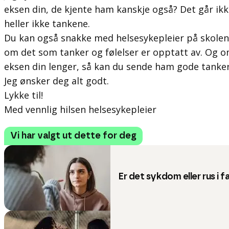
eksen din, de kjente ham kanskje også? Det går ikke
heller ikke tankene.
Du kan også snakke med helsesykepleier på skolen 
om det som tanker og følelser er opptatt av. Og 
eksen din lenger, så kan du sende ham gode tanker
Jeg ønsker deg alt godt.
Lykke til!
Med vennlig hilsen helsesykepleier
Vi har valgt ut dette for deg
Er det sykdom eller rus i f