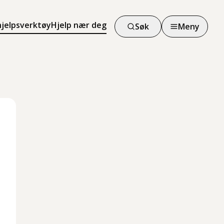
hjelpsverktøy
Hjelp nær deg
Søk
Meny