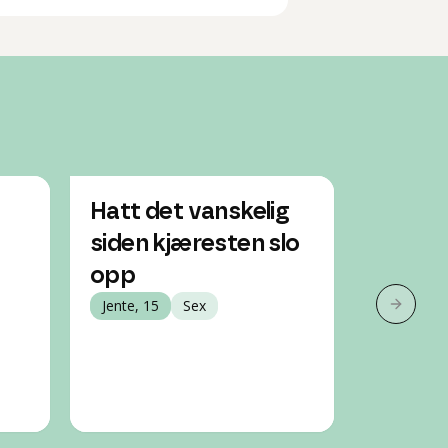
Hatt det vanskelig
Sliter 
siden kjæresten slo
ingen 
opp
selvmo
Jente, 15
Sex
Gutt, 15
Neste 
Psykisk h