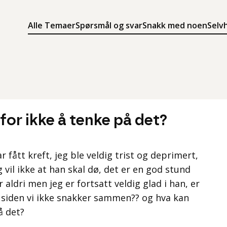
Alle Temaer
Spørsmål og svar
Snakk med noen
Selv
Søk
Meny
Søk i innholdet på ung.no
Meny for å navigere på ung.no
 for ikke å tenke på det?
r fått kreft, jeg ble veldig trist og deprimert,
g vil ikke at han skal dø, det er en god stund
 aldri men jeg er fortsatt veldig glad i han, er
st siden vi ikke snakker sammen?? og hva kan
å det?