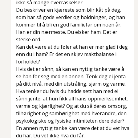
ikke så mange overraskelser.
Du beskriver en kjæreste som blir kåt på deg,
som har så gode verdier og holdninger, og han
kommer til å bli en god familiefar om noen år.
Han er din nærmeste. Du elsker ham. Det er
sterke ord.
Kan det være at du føler at han er mer glad i deg
enn du i ham? Er det en skjev maktbalanse i
forholdet?
Hvis det er sånn, så kan en nyttig tanke være å
se han for seg med en annen. Tenk deg ei jenta
på ditt nivå, med din utstråling, sjarm og varme.
Hva tenker du hvis du hadde sett han med ei
sånn jente, at hun fikk all hans oppmerksomhet,
varme og kjærlighet? Og at du så deres omsorg,
tilhørighet og samhørighet med hverandre, den
psykologiske og fysiske intimiteten dere deler?
En annen nyttig tanke kan være det at du vet hva
du har. Du vet ikke hva du får.