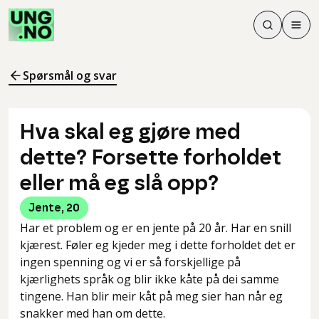
Søk
Men
Søk
Meny
Søk i innhol
Meny for å 
Spørsmål og svar
Hva skal eg gjøre med
dette? Forsette forholdet
eller må eg slå opp?
Jente
,
20
Har et problem og er en jente på 20 år. Har en snill
kjærest. Føler eg kjeder meg i dette forholdet det er
ingen spenning og vi er så forskjellige på
kjærlighets språk og blir ikke kåte på dei samme
tingene. Han blir meir kåt på meg sier han når eg
snakker med han om dette.