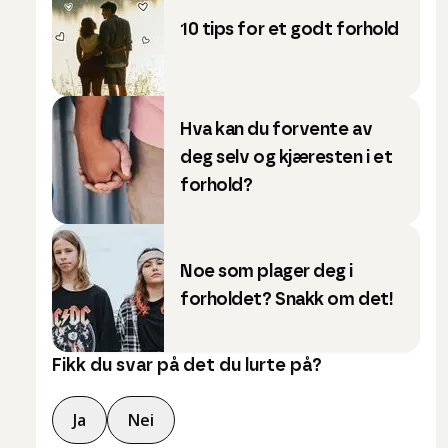
10 tips for et godt forhold
Hva kan du forvente av
deg selv og kjæresten i et
forhold?
Noe som plager deg i
forholdet? Snakk om det!
Fikk du svar på det du lurte på?
Ja
Nei