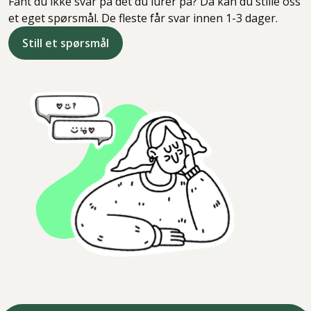
Fant du ikke svar på det du lurer på? Da kan du stille oss
et eget spørsmål. De fleste får svar innen 1-3 dager.
Still et spørsmål