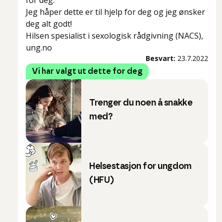
for deg.
Jeg håper dette er til hjelp for deg og jeg ønsker
deg alt godt!
Hilsen spesialist i sexologisk rådgivning (NACS),
ung.no
Besvart:
23.7.2022
Vi har valgt ut dette for deg
Trenger du noen å snakke
med?
Helsestasjon for ungdom
(HFU)