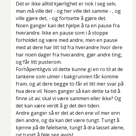
Det er ikke alltid kjærlighet er nok i seg selv,
man må ville det - og her ville det samme - , og
ville gjøre det, - og fortsette å gjøre det.
Noen ganger kan det hjelpe å ta en pause fra
hverandre. Ikke en pause som i å stoppe
forholdet og være med andre, men en pause
med at dere har litt tid fra hverandre hvor dere
har noen dager fra hverandre, gjør andre ting,
og får litt pusterom.
Forhåpentligvis vil dette kunne gi en ro til at de
tankene som ulmer i bakgrunnen får komme
fram, og at dere begge to får et litt mer svar på
hva dere vil. Noen ganger så kan dette ta tid å
finne ut av; skal vi være sammen eller ikke? Og
det kan være verdt å gi det den tiden.
Andre ganger så er det at den ene vil mer enn
den andre, og da kan det være tungt. Tungt å
kjenne på de følelsene, tungt å dra lasset alene,
og tungt å føle seg avvist.