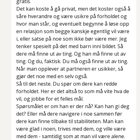
gratis.
Det kan koste å gå privat, men det koster også å
såre hverandre og være usikre på forholdet og
hvor man står, og eventuelt begynne å løse opp
en relasjon som begge kanskje egentlig vil være
i, eller satse på noe som ikke bør være mer. Jeg
tenker spesielt på det med barn inni bildet. Så
dere må finne ut av ting. Og han må finne ut av
ting. Og du, faktisk. Du må også finne ut av ting.
Når man opplever at partneren er usikker, så
gjør det noe med en selv også.
Så til det neste. Du spør om dere kan redde
forholdet. Her er det altså to som må vite hva de
vil, og jobbe for et felles mål.
Spørsmålet er om han er der nå? Kan han gi deg
det? Eller må dere navigere i noe sammen før
dere kan finne tilbake til stabiliteten. Man kan
være glad i noen, trives med dem, og ville være
med dem - samtidig som at man vil være alene.