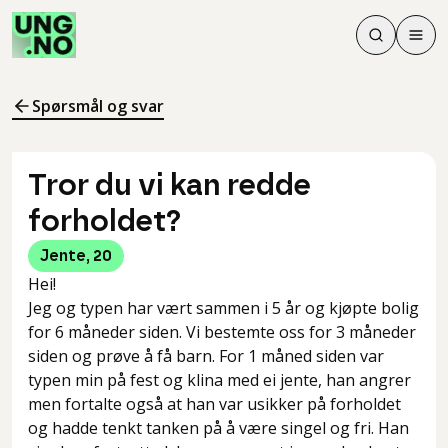
Søk
Men
Søk
Meny
Søk i innhol
Meny for å 
Spørsmål og svar
Tror du vi kan redde
forholdet?
Jente
,
20
Hei!
Jeg og typen har vært sammen i 5 år og kjøpte bolig
for 6 måneder siden. Vi bestemte oss for 3 måneder
siden og prøve å få barn. For 1 måned siden var
typen min på fest og klina med ei jente, han angrer
men fortalte også at han var usikker på forholdet
og hadde tenkt tanken på å være singel og fri. Han