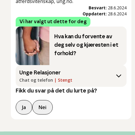
atferdsvitenskap, ung.no.
Besvart:
28.6.2024
Oppdatert:
28.6.2024
Vi har valgt ut dette for deg
Hva kan du forvente av
deg selv og kjæresten i et
forhold?
Unge Relasjoner
Chat og telefon
|
Stengt
Fikk du svar på det du lurte på?
Ja
Nei