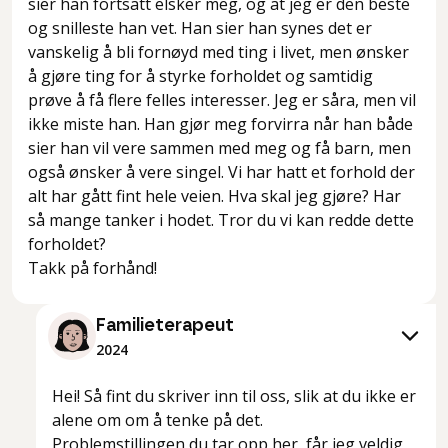
sier han fortsatt elsker meg, og at jeg er den beste
og snilleste han vet. Han sier han synes det er
vanskelig å bli fornøyd med ting i livet, men ønsker
å gjøre ting for å styrke forholdet og samtidig
prøve å få flere felles interesser. Jeg er såra, men vil
ikke miste han. Han gjør meg forvirra når han både
sier han vil vere sammen med meg og få barn, men
også ønsker å vere singel. Vi har hatt et forhold der
alt har gått fint hele veien. Hva skal jeg gjøre? Har
så mange tanker i hodet. Tror du vi kan redde dette
forholdet?
Takk på forhånd!
Familieterapeut
2024
Hei! Så fint du skriver inn til oss, slik at du ikke er
alene om om å tenke på det.
Problemstillingen du tar opp her, får jeg veldig