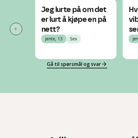
Jeg lurte på om det
Hv
er lurt å kjøpe en på
vi
nett?
se
Forrige slide
Jente, 13
Sex
Je
Gå til spørsmål og svar