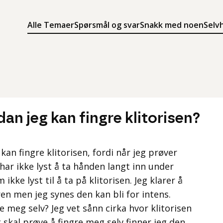
Alle Temaer
Spørsmål og svar
Snakk med noen
Selv
Søk
Meny
Søk i innholdet på ung.no
Meny for å navigere på ung.no
dan jeg kan fingre klitorisen?
 kan fingre klitorisen, fordi når jeg prøver
har ikke lyst å ta hånden langt inn under
ikke lyst til å ta på klitorisen. Jeg klarer å
ren men jeg synes den kan bli for intens.
re meg selv? Jeg vet sånn cirka hvor klitorisen
 skal prøve å fingre meg selv finner jeg den