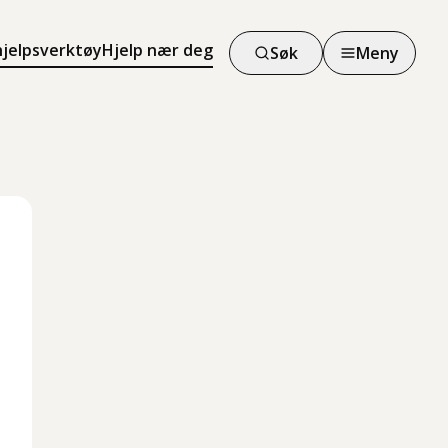
hjelpsverktøy
Hjelp nær deg
Søk
Meny