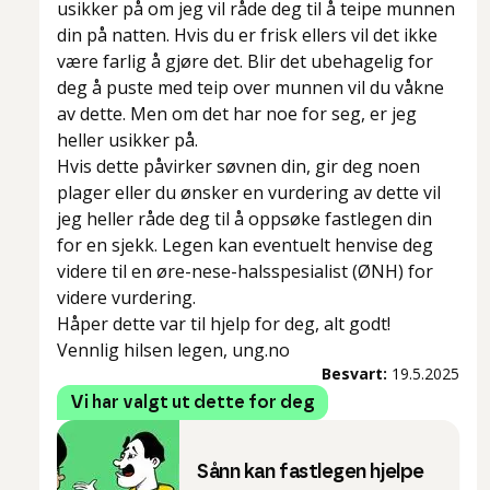
usikker på om jeg vil råde deg til å teipe munnen
din på natten. Hvis du er frisk ellers vil det ikke
være farlig å gjøre det. Blir det ubehagelig for
deg å puste med teip over munnen vil du våkne
av dette. Men om det har noe for seg, er jeg
heller usikker på.
Hvis dette påvirker søvnen din, gir deg noen
plager eller du ønsker en vurdering av dette vil
jeg heller råde deg til å oppsøke fastlegen din
for en sjekk. Legen kan eventuelt henvise deg
videre til en øre-nese-halsspesialist (ØNH) for
videre vurdering.
Håper dette var til hjelp for deg, alt godt!
Vennlig hilsen legen, ung.no
Besvart:
19.5.2025
Vi har valgt ut dette for deg
Sånn kan fastlegen hjelpe