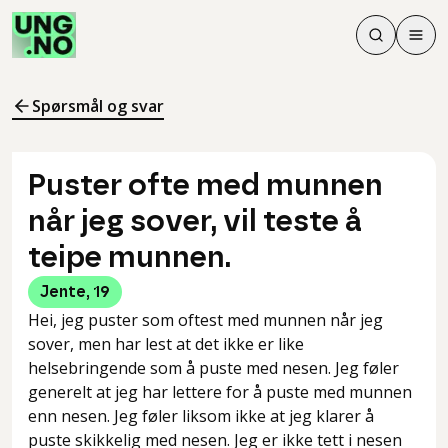
Søk
Men
Søk
Meny
Søk i innhol
Meny for å 
Spørsmål og svar
Puster ofte med munnen
når jeg sover, vil teste å
teipe munnen.
Jente
,
19
Hei, jeg puster som oftest med munnen når jeg
sover, men har lest at det ikke er like
helsebringende som å puste med nesen. Jeg føler
generelt at jeg har lettere for å puste med munnen
enn nesen. Jeg føler liksom ikke at jeg klarer å
puste skikkelig med nesen. Jeg er ikke tett i nesen