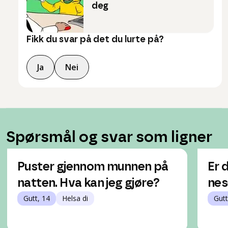
deg
Fikk du svar på det du lurte på?
Ja
Nei
Spørsmål og svar som ligner
Puster gjennom munnen på
Er 
natten. Hva kan jeg gjøre?
nes
Gutt, 14
Helsa di
Gutt