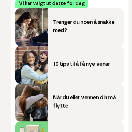
Vi har valgt ut dette for deg
Trenger du noen å snakke
med?
10 tips til å få nye venar
Når du eller vennen din må
flytte