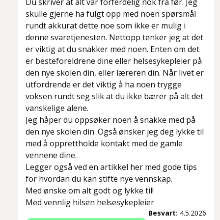
Du skriver at alt var forferdelig nok fra før. Jeg
skulle gjerne ha fulgt opp med noen spørsmål
rundt akkurat dette noe som ikke er mulig i
denne svaretjenesten. Nettopp tenker jeg at det
er viktig at du snakker med noen. Enten om det
er besteforeldrene dine eller helsesykepleier på
den nye skolen din, eller læreren din. Når livet er
utfordrende er det viktig å ha noen trygge
voksen rundt seg slik at du ikke bærer på alt det
vanskelige alene.
Jeg håper du oppsøker noen å snakke med på
den nye skolen din. Også ønsker jeg deg lykke til
med å opprettholde kontakt med de gamle
vennene dine.
Legger også ved en artikkel her med gode tips
for hvordan du kan stifte nye vennskap.
Med ønske om alt godt og lykke til!
Med vennlig hilsen helsesykepleier
Besvart:
4.5.2026