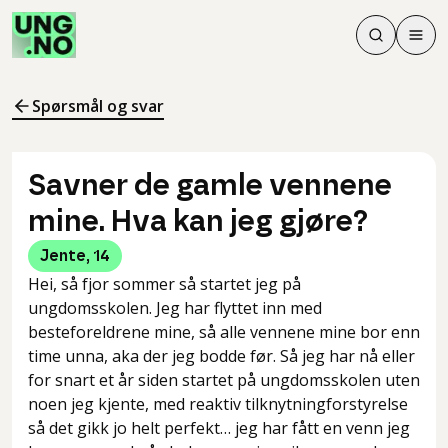
Søk
Men
Søk
Meny
Søk i innhol
Meny for å 
Spørsmål og svar
Savner de gamle vennene
mine. Hva kan jeg gjøre?
Jente
,
14
Hei, så fjor sommer så startet jeg på
ungdomsskolen. Jeg har flyttet inn med
besteforeldrene mine, så alle vennene mine bor enn
time unna, aka der jeg bodde før. Så jeg har nå eller
for snart et år siden startet på ungdomsskolen uten
noen jeg kjente, med reaktiv tilknytningforstyrelse
så det gikk jo helt perfekt… jeg har fått en venn jeg