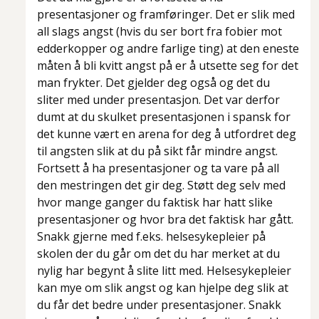
presentasjoner og framføringer. Det er slik med
all slags angst (hvis du ser bort fra fobier mot
edderkopper og andre farlige ting) at den eneste
måten å bli kvitt angst på er å utsette seg for det
man frykter. Det gjelder deg også og det du
sliter med under presentasjon. Det var derfor
dumt at du skulket presentasjonen i spansk for
det kunne vært en arena for deg å utfordret deg
til angsten slik at du på sikt får mindre angst.
Fortsett å ha presentasjoner og ta vare på all
den mestringen det gir deg. Støtt deg selv med
hvor mange ganger du faktisk har hatt slike
presentasjoner og hvor bra det faktisk har gått.
Snakk gjerne med f.eks. helsesykepleier på
skolen der du går om det du har merket at du
nylig har begynt å slite litt med. Helsesykepleier
kan mye om slik angst og kan hjelpe deg slik at
du får det bedre under presentasjoner. Snakk