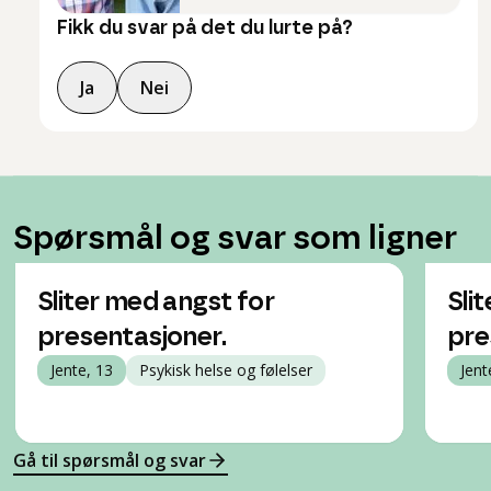
Fikk du svar på det du lurte på?
Ja
Nei
Spørsmål og svar som ligner
Sliter med angst for
Sli
presentasjoner.
pre
Jente, 13
Psykisk helse og følelser
Jent
Gå til spørsmål og svar