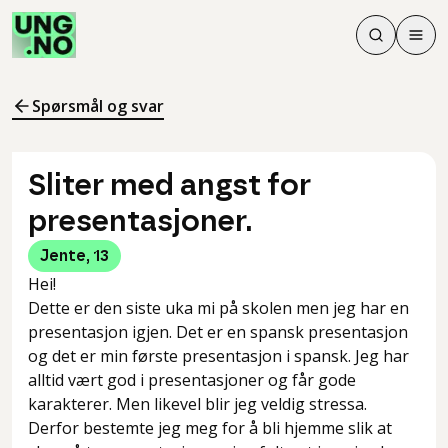
Søk
Men
Søk
Meny
Søk i innhol
Meny for å 
Spørsmål og svar
Sliter med angst for
presentasjoner.
Jente
,
13
Hei!
Dette er den siste uka mi på skolen men jeg har en
presentasjon igjen. Det er en spansk presentasjon
og det er min første presentasjon i spansk. Jeg har
alltid vært god i presentasjoner og får gode
karakterer. Men likevel blir jeg veldig stressa.
Derfor bestemte jeg meg for å bli hjemme slik at