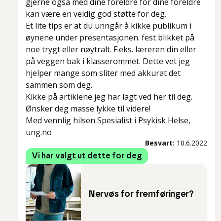
gjerne også med dine foreldre for dine foreldre
kan være en veldig god støtte for deg.
Et lite tips er at du unngår å kikke publikum i
øynene under presentasjonen. fest blikket på
noe trygt eller nøytralt. F.eks. læreren din eller
på veggen bak i klasserommet. Dette vet jeg
hjelper mange som sliter med akkurat det
sammen som deg.
Kikke på artiklene jeg har lagt ved her til deg.
Ønsker deg masse lykke til videre!
Med vennlig hilsen Spesialist i Psykisk Helse,
ung.no
Besvart:
10.6.2022
Vi har valgt ut dette for deg
Nervøs for fremføringer?