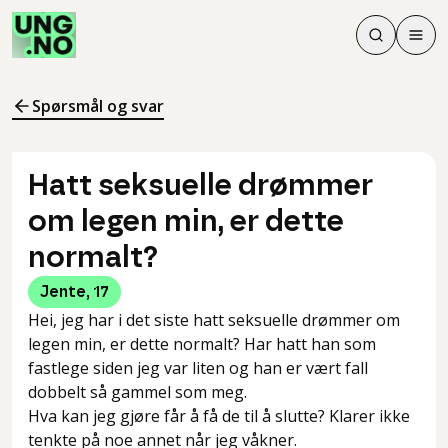
Søk
Men
Søk
Meny
Søk i innhol
Meny for å 
Spørsmål og svar
Hatt seksuelle drømmer
om legen min, er dette
normalt?
Jente
,
17
Hei, jeg har i det siste hatt seksuelle drømmer om
legen min, er dette normalt? Har hatt han som
fastlege siden jeg var liten og han er vært fall
dobbelt så gammel som meg.
Hva kan jeg gjøre får å få de til å slutte? Klarer ikke
tenkte på noe annet når jeg våkner.