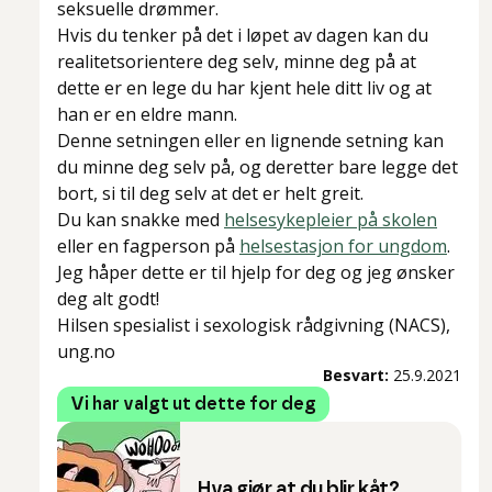
seksuelle drømmer.
Hvis du tenker på det i løpet av dagen kan du
realitetsorientere deg selv, minne deg på at
dette er en lege du har kjent hele ditt liv og at
han er en eldre mann.
Denne setningen eller en lignende setning kan
du minne deg selv på, og deretter bare legge det
bort, si til deg selv at det er helt greit.
Du kan snakke med
helsesykepleier på skolen
eller en fagperson på
helsestasjon for ungdom
.
Jeg håper dette er til hjelp for deg og jeg ønsker
deg alt godt!
Hilsen spesialist i sexologisk rådgivning (NACS),
ung.no
Besvart:
25.9.2021
Vi har valgt ut dette for deg
Hva gjør at du blir kåt?