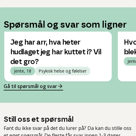
Spørsmål og svar som ligner
Jeg har arr, hva heter
Hvo
hudlaget jeg har kuttet i? Vil
ble
det gro?
Jent
Jente, 18
Psykisk helse og følelser
Gå til spørsmål og svar
Still oss et spørsmål
Fant du ikke svar på det du lurer på? Da kan du stille oss
et eget spørsmål. De fleste får svar innen 1-3 dager.