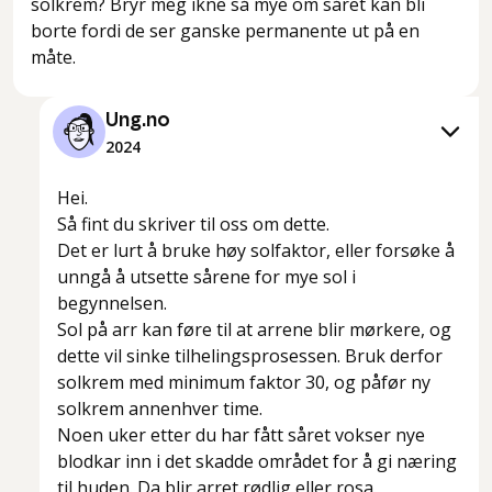
solkrem? Bryr meg ikne så mye om såret kan bli
borte fordi de ser ganske permanente ut på en
måte.
Ung.no
2024
Hei.
Så fint du skriver til oss om dette.
Det er lurt å bruke høy solfaktor, eller forsøke å
unngå å utsette sårene for mye sol i
begynnelsen.
Sol på arr kan føre til at arrene blir mørkere, og
dette vil sinke tilhelingsprosessen. Bruk derfor
solkrem med minimum faktor 30, og påfør ny
solkrem annenhver time.
Noen uker etter du har fått såret vokser nye
blodkar inn i det skadde området for å gi næring
til huden. Da blir arret rødlig eller rosa.