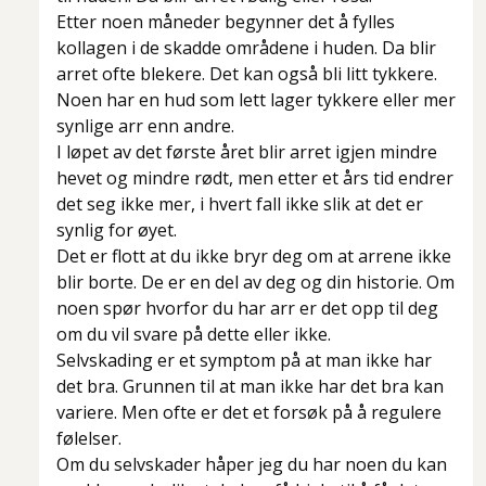
Etter noen måneder begynner det å fylles
kollagen i de skadde områdene i huden. Da blir
arret ofte blekere. Det kan også bli litt tykkere.
Noen har en hud som lett lager tykkere eller mer
synlige arr enn andre.
I løpet av det første året blir arret igjen mindre
hevet og mindre rødt, men etter et års tid endrer
det seg ikke mer, i hvert fall ikke slik at det er
synlig for øyet.
Det er flott at du ikke bryr deg om at arrene ikke
blir borte. De er en del av deg og din historie. Om
noen spør hvorfor du har arr er det opp til deg
om du vil svare på dette eller ikke.
Selvskading er et symptom på at man ikke har
det bra. Grunnen til at man ikke har det bra kan
variere. Men ofte er det et forsøk på å regulere
følelser.
Om du selvskader håper jeg du har noen du kan