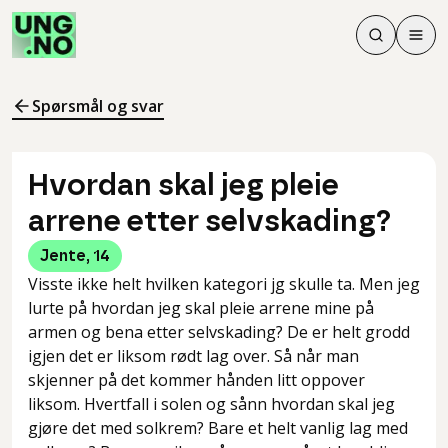
Søk
Men
Søk
Meny
Søk i innhol
Meny for å 
Spørsmål og svar
Hvordan skal jeg pleie
arrene etter selvskading?
Jente
,
14
Visste ikke helt hvilken kategori jg skulle ta. Men jeg
lurte på hvordan jeg skal pleie arrene mine på
armen og bena etter selvskading? De er helt grodd
igjen det er liksom rødt lag over. Så når man
skjenner på det kommer hånden litt oppover
liksom. Hvertfall i solen og sånn hvordan skal jeg
gjøre det med solkrem? Bare et helt vanlig lag med