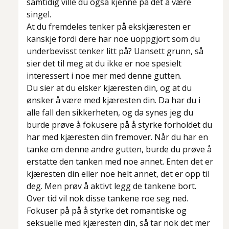
samtidig ville du også kjenne på det å være
singel.
At du fremdeles tenker på ekskjæresten er
kanskje fordi dere har noe uoppgjort som du
underbevisst tenker litt på? Uansett grunn, så
sier det til meg at du ikke er noe spesielt
interessert i noe mer med denne gutten.
Du sier at du elsker kjæresten din, og at du
ønsker å være med kjæresten din. Da har du i
alle fall den sikkerheten, og da synes jeg du
burde prøve å fokusere på å styrke forholdet du
har med kjæresten din fremover. Når du har en
tanke om denne andre gutten, burde du prøve å
erstatte den tanken med noe annet. Enten det er
kjæresten din eller noe helt annet, det er opp til
deg. Men prøv å aktivt legg de tankene bort.
Over tid vil nok disse tankene roe seg ned.
Fokuser på på å styrke det romantiske og
seksuelle med kjæresten din, så tar nok det mer