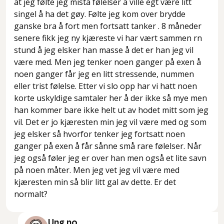
at jeg følte jeg mista følelser å ville egt være litt
singel å ha det gøy. Følte jeg kom over brydde
ganske bra å fort men fortsatt tanker . 8 måneder
senere fikk jeg ny kjæreste vi har vært sammen rn
stund å jeg elsker han masse å det er han jeg vil
være med. Men jeg tenker noen ganger på exen å
noen ganger får jeg en litt stressende, nummen
eller trist følelse. Etter vi slo opp har vi hatt noen
korte uskyldige samtaler her å der ikke så mye men
han kommer bare ikke helt ut av hodet mitt som jeg
vil. Det er jo kjæresten min jeg vil være med og som
jeg elsker så hvorfor tenker jeg fortsatt noen
ganger på exen å får sånne små rare følelser. Når
jeg også føler jeg er over han men også et lite savn
på noen måter. Men jeg vet jeg vil være med
kjæresten min så blir litt gal av dette. Er det
normalt?
Ung.no