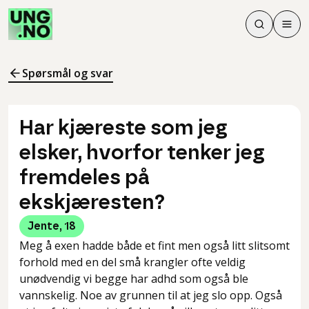
Søk
Men
Søk
Meny
Søk i innhol
Meny for å 
Spørsmål og svar
Har kjæreste som jeg
elsker, hvorfor tenker jeg
fremdeles på
ekskjæresten?
Jente
,
18
Meg å exen hadde både et fint men også litt slitsomt
forhold med en del små krangler ofte veldig
unødvendig vi begge har adhd som også ble
vannskelig. Noe av grunnen til at jeg slo opp. Også