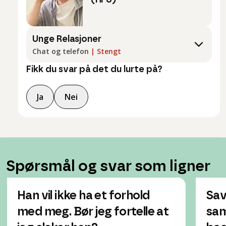
(HFU)
Unge Relasjoner
Chat og telefon
|
Stengt
Fikk du svar på det du lurte på?
Ja
Nei
Spørsmål og svar som ligner
Han vil ikke ha et forhold
Sav
med meg. Bør jeg fortelle at
sa