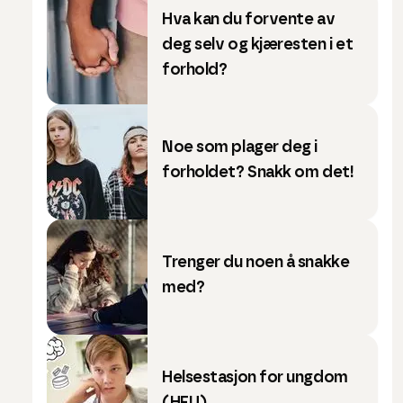
Hva kan du forvente av
deg selv og kjæresten i et
forhold?
Noe som plager deg i
forholdet? Snakk om det!
Trenger du noen å snakke
med?
Helsestasjon for ungdom