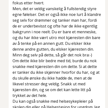
fokus etter hvert.
Men, det er veldig vanskelig å fullstendig styre
egne følelser. Det er også ikke noe lurt å klandre
seg selv for drømmer og tanker man har, fordi
de er underbevisst og ofte har de ikke egentlig
bakgrunn i noe reelt. Du er bare et menneske,
og du har ikke vært utro mot kjæresten din bare
av å tenke på en annen gutt. Du elsker ikke
denne andre gutten, du elsker kjæresten din.
Minn deg selv på dette, så går det nok bra:-)
Om dette ikke blir bedre med tid, burde du nok
snakke med kjæresten din om dette. Si at dette
er tanker du ikke skjønner hvorfor du har, og at
du skulle ønske du ikke hadde de, men at de
likevel stresser deg veldig. Snakk ut med
kjæresten din, og se om det kan lette litt på
trykket av det hele.
Du kan også snakke med helsesykepleier på
skolen din eller på Helsestasjon for ungdom. Jeg