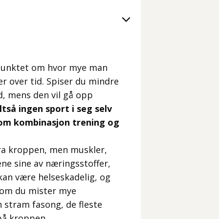
spunktet om hvor mye man
 over tid. Spiser du mindre
ed, mens den vil gå opp
ltså ingen sport i seg selv
r om kombinasjon trening og
fra kroppen, men muskler,
ne sine av næringsstoffer,
 kan være helseskadelig, og
re om du mister mye
stram fasong, de fleste
på kroppen.