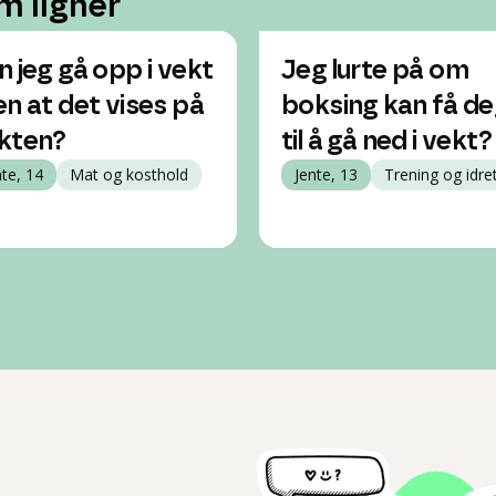
m ligner
n jeg gå opp i vekt
Jeg lurte på om
en at det vises på
boksing kan få d
kten?
til å gå ned i vekt?
nte, 14
Mat og kosthold
Jente, 13
Trening og idre