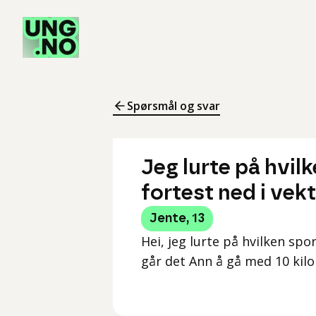
Spørsmål og svar
Jeg lurte på hvilk
fortest ned i vek
Jente
,
13
Hei, jeg lurte på hvilken spo
går det Ann å gå med 10 kilo