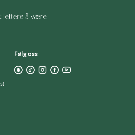
t lettere å være
Følg oss
s)