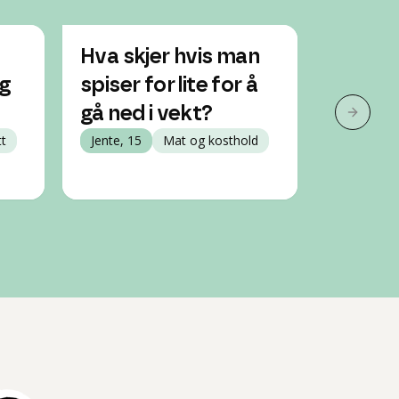
Hva skjer hvis man
Kan jeg
eg
spiser for lite for å
med en
gå ned i vekt?
uka?
Neste 
tt
Jente, 15
Mat og kosthold
Jente, 19