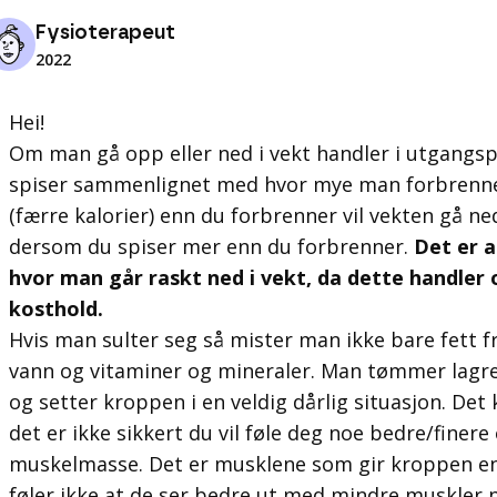
Fysioterapeut
2022
Hei!
Om man gå opp eller ned i vekt handler i utgang
spiser sammenlignet med hvor mye man forbrenner
(færre kalorier) enn du forbrenner vil vekten gå n
dersom du spiser mer enn du forbrenner.
Det er a
hvor man går raskt ned i vekt, da dette handle
kosthold.
Hvis man sulter seg så mister man ikke bare fett 
vann og vitaminer og mineraler. Man tømmer lagre
og setter kroppen i en veldig dårlig situasjon. Det
det er ikke sikkert du vil føle deg noe bedre/fine
muskelmasse. Det er musklene som gir kroppen en 
føler ikke at de ser bedre ut med mindre muskler 