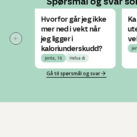
Spørsmål og svar so
Hvorfor går jeg ikke
Ka
mer ned i vekt når
ut
jeg ligger i
ve
Forrige slide
kaloriunderskudd?
Je
Jente, 16
Helsa di
Gå til spørsmål og svar