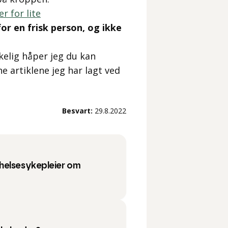
r for lite
for en frisk person, og ikke
elig håper jeg du kan
e artiklene jeg har lagt ved
Besvart:
29.8.2022
helsesykepleier om