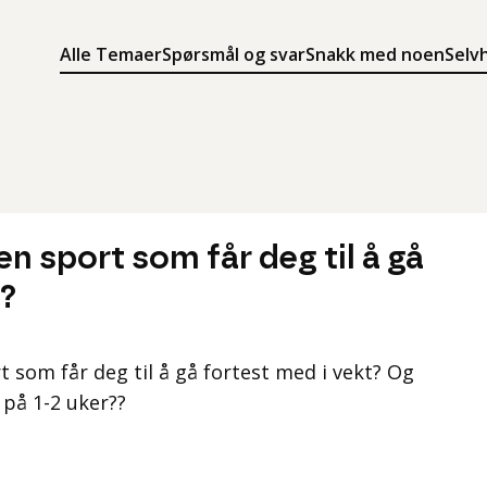
Alle Temaer
Spørsmål og svar
Snakk med noen
Selv
Søk
Meny
Søk i innholdet på ung.no
Meny for å navigere på ung.no
en sport som får deg til å gå
t?
rt som får deg til å gå fortest med i vekt? Og
 på 1-2 uker??