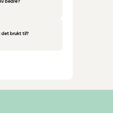
elv bedre?
 det brukt til?