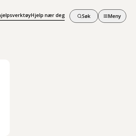
hjelpsverktøy
Hjelp nær deg
Søk
Meny