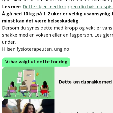
Les mer:
Dette skjer med kroppen din hvis du spise
Å gå ned 10 kg på 1-2 uker er veldig usannsynlig 
minst kan det være helseskadelig.
Dersom du synes dette med kropp og vekt er vansk
snakke med en voksen eller en fagperson. Les gjern
under.
Hilsen fysioterapeuten, ung.no
Vi har valgt ut dette for deg
Dette kan du snakke med 