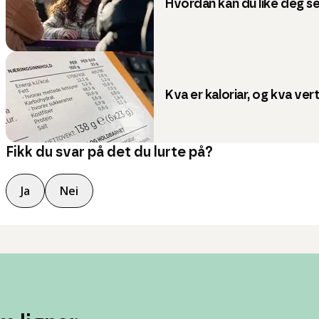
Hvordan kan du like deg s
Kva er kaloriar, og kva vert
Fikk du svar på det du lurte på?
Ja
Nei