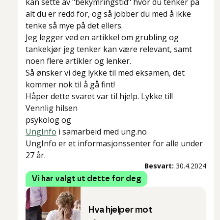
kan sette av "bekymringstid" hvor du tenker på
alt du er redd for, og så jobber du med å ikke
tenke så mye på det ellers.
Jeg legger ved en artikkel om grubling og
tankekjør jeg tenker kan være relevant, samt
noen flere artikler og lenker.
Så ønsker vi deg lykke til med eksamen, det
kommer nok til å gå fint!
Håper dette svaret var til hjelp. Lykke til!
Vennlig hilsen
psykolog og
UngInfo
i samarbeid med ung.no
UngInfo er et informasjonssenter for alle under
27 år.
Besvart:
30.4.2024
Vi har valgt ut dette for deg
Hva hjelper mot