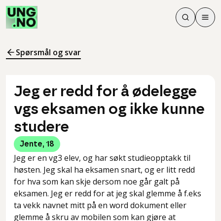
Søk
Men
Søk
Meny
Søk i innhol
Meny for å 
Spørsmål og svar
Jeg er redd for å ødelegge
vgs eksamen og ikke kunne
studere
Jente
,
18
Jeg er en vg3 elev, og har søkt studieopptakk til
høsten. Jeg skal ha eksamen snart, og er litt redd
for hva som kan skje dersom noe går galt på
eksamen. Jeg er redd for at jeg skal glemme å f.eks
ta vekk navnet mitt på en word dokument eller
glemme å skru av mobilen som kan gjøre at