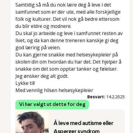
Samtidig så må du nok lære deg å leve i det
samfunnet som er der ute, med alle forskjellige
folk og kulturer. Det vil nok gå bedre ettersom
du blir eldre og modnere.
Du skal jo arbeide og leve i samfunnet resten av
livet, og da kan denne treneren kanskje gi deg
god læring på veien.
Du kan gjerne snakke med helsesykepleier på
skolen din om hvordan du har det. Det hjelper å
snakke om det som opptar tanker og følelser.
Jeg ønsker deg alt godt.
Lykke til!
Med vennlig hilsen helsesykepleier
Besvart:
14.2.2025
Vi har valgt ut dette for deg
Å leve med autisme eller
Asperger syndrom