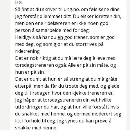
Hei.
Så fint at du skriver til ung.no. om følelsene dine.
Jeg forstår dilemmaet ditt. Du elsker idretten din,
men den ene ridelæreren er ikke noen god
person å samarbeide med for deg.
Heldigvis så har du
en
god trener, som er god
med deg, og som gjør at du stortrives på
ridetrening.
Det er nok riktig at du må lære deg å leve med
torsdagstreneren også. Alle er på sin måte, og
hun er på sin.
Det er dumt at hun er så streng at du må gråte
etterpå, men da får du trøste deg med, og glede
deg til tirsdagen hvor den kjekke treneren er.
Jeg håper at torsdagstreneren din vet hvilke
utfordringer du har, og at hun ville forstått hvis
du snakket med henne, og dermed moderert seg
litt i forhold til deg. Jeg synes du kan prøve å
snakke med henne.