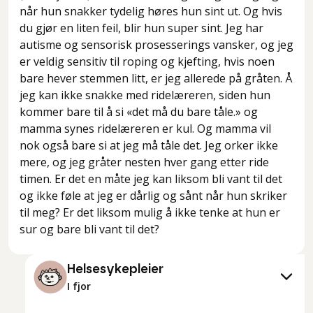
når hun snakker tydelig høres hun sint ut. Og hvis
du gjør en liten feil, blir hun super sint. Jeg har
autisme og sensorisk prosesserings vansker, og jeg
er veldig sensitiv til roping og kjefting, hvis noen
bare hever stemmen litt, er jeg allerede på gråten. Å
jeg kan ikke snakke med ridelæreren, siden hun
kommer bare til å si «det må du bare tåle.» og
mamma synes ridelæreren er kul. Og mamma vil
nok også bare si at jeg må tåle det. Jeg orker ikke
mere, og jeg gråter nesten hver gang etter ride
timen. Er det en måte jeg kan liksom bli vant til det
og ikke føle at jeg er dårlig og sånt når hun skriker
til meg? Er det liksom mulig å ikke tenke at hun er
sur og bare bli vant til det?
Helsesykepleier
I fjor