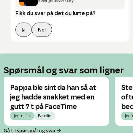
Selvhjelpsverktøy
Fikk du svar på det du lurte på?
Ja
Nei
Spørsmål og svar som ligner
Pappa ble sint da han så at
Ste
jeg hadde snakket med en
oft
gutt 7 t på FaceTime
bed
Jente, 14
Familie
Jent
Gå til spørsmål og svar