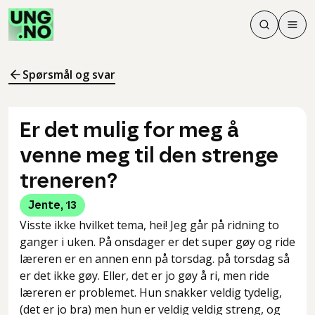
Søk
Men
Søk
Meny
Søk i innhol
Meny for å 
Spørsmål og svar
Er det mulig for meg å
venne meg til den strenge
treneren?
Jente
,
13
Visste ikke hvilket tema, hei! Jeg går på ridning to
ganger i uken. På onsdager er det super gøy og ride
læreren er en annen enn på torsdag. på torsdag så
er det ikke gøy. Eller, det er jo gøy å ri, men ride
læreren er problemet. Hun snakker veldig tydelig,
(det er jo bra) men hun er veldig veldig streng, og