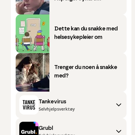
Dette kan du snakke med
helsesykepleier om
Trenger du noen å snakke
med?
Tankevirus
Selvhjelpsverktøy
Grubl