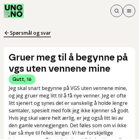
Søk
Men
Søk
Meny
Søk i innhol
Meny for å 
Spørsmål og svar
Gruer meg til å begynne på
vgs uten vennene mine
Gutt
,
16
Jeg skal snart begynne på VGS uten vennene mine,
og jeg gruer meg litt til å få nye venner. Jeg er ofte
litt sjenert og synes det er vanskelig å holde lengre
samtaler, spesielt med folk jeg ikke kjenner så godt.
Hvis jeg skal være helt ærlig, er jeg også litt lei av
den gamle vennegjengen. Det føles som om vi ikke
har så mye til felles lenger. Vi har forskjellige