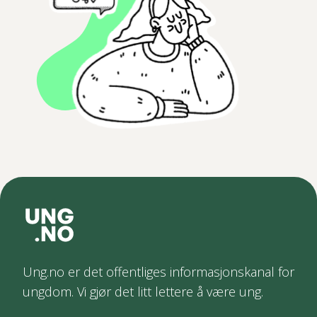
Ung.no er det offentliges informasjonskanal for
ungdom. Vi gjør det litt lettere å være ung.