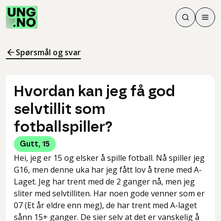
Søk
Men
Søk
Meny
Søk i innhol
Meny for å 
Spørsmål og svar
Hvordan kan jeg få god
selvtillit som
fotballspiller?
Gutt
,
15
Hei, jeg er 15 og elsker å spille fotball. Nå spiller jeg
G16, men denne uka har jeg fått lov å trene med A-
Laget. Jeg har trent med de 2 ganger nå, men jeg
sliter med selvtilliten. Har noen gode venner som er
07 (Et år eldre enn meg), de har trent med A-laget
sånn 15+ ganger. De sier selv at det er vanskelig å