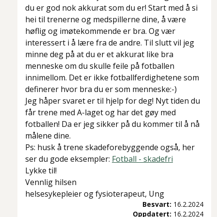
du er god nok akkurat som du er! Start med å si
hei til trenerne og medspillerne dine, å være
høflig og imøtekommende er bra. Og vær
interessert i å lære fra de andre. Til slutt vil jeg
minne deg på at du er et akkurat like bra
menneske om du skulle feile på fotballen
innimellom. Det er ikke fotballferdighetene som
definerer hvor bra du er som menneske:-)
Jeg håper svaret er til hjelp for deg! Nyt tiden du
får trene med A-laget og har det gøy med
fotballen! Da er jeg sikker på du kommer til å nå
målene dine.
Ps: husk å trene skadeforebyggende også, her
ser du gode eksempler:
Fotball - skadefri
Lykke til!
Vennlig hilsen
helsesykepleier og fysioterapeut, Ung
Besvart:
16.2.2024
Oppdatert:
16.2.2024