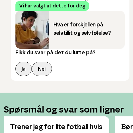
Vi har valgt ut dette for deg
Hva er forskjellen på
selvtillit og selvfølelse?
Fikk du svar på det du lurte på?
Ja
Nei
Spørsmål og svar som ligner
Trener jeg for lite fotball hvis
Bør