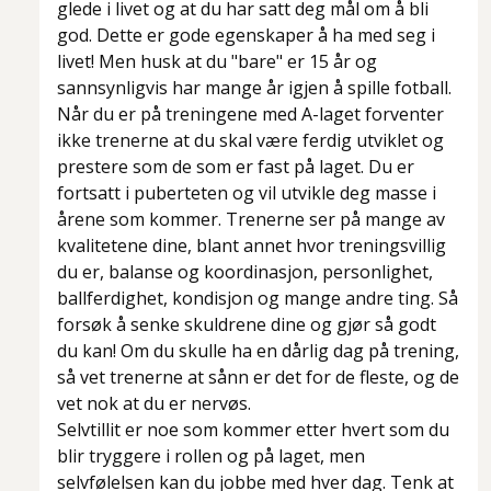
glede i livet og at du har satt deg mål om å bli
god. Dette er gode egenskaper å ha med seg i
livet! Men husk at du "bare" er 15 år og
sannsynligvis har mange år igjen å spille fotball.
Når du er på treningene med A-laget forventer
ikke trenerne at du skal være ferdig utviklet og
prestere som de som er fast på laget. Du er
fortsatt i puberteten og vil utvikle deg masse i
årene som kommer. Trenerne ser på mange av
kvalitetene dine, blant annet hvor treningsvillig
du er, balanse og koordinasjon, personlighet,
ballferdighet, kondisjon og mange andre ting. Så
forsøk å senke skuldrene dine og gjør så godt
du kan! Om du skulle ha en dårlig dag på trening,
så vet trenerne at sånn er det for de fleste, og de
vet nok at du er nervøs.
Selvtillit er noe som kommer etter hvert som du
blir tryggere i rollen og på laget, men
selvfølelsen kan du jobbe med hver dag. Tenk at