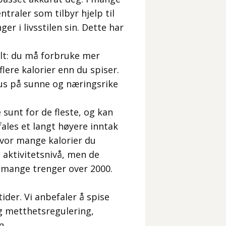
traler som tilbyr hjelp til
r i livsstilen sin. Dette har
elt: du må forbruke mer
flere kalorier enn du spiser.
kus på sunne og næringsrike
 sunt for de fleste, og kan
ales et langt høyere inntak
Hvor mange kalorier
du
g aktivitetsnivå, men de
 mange trenger over 2000.
ider. Vi anbefaler å spise
og metthetsregulering,
n.