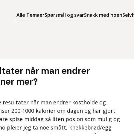
Alle Temaer
Spørsmål og svar
Snakk med noen
Selv
Søk
Meny
Søk i innholdet på ung.no
Meny for å navigere på ung.no
tater når man endrer
ener mer?
 se resultater når man endrer kostholde og
piser 200-1000 kalorier om dagen og har gjort
bare spise middag så liten posjon som mulig og
e no pleier jeg ta noe smått, knekkebrød/egg