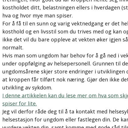
kostholdet ditt, belastningen ellers i hverdagen (st
hva og hvor mye man spiser.
For å få til en sunn og varig vektnedgang er det he
kosthold og en livsstil som du trives med og kan o
ikke det vil du bare oppleve at vekten øker igjen s
normalt.
Hvis man som ungdom har behov for å gå ned i vek
under oppfølging av helsepersonell. Grunnen til det
ungdomsårene skjer store endringer i utviklingen 
at kroppen får tilført nok næring. Gjør den ikke det, 
utvikling av sykdom.
I denne artikkelen kan du lese mer om hva som sk
spiser for lite.
Jeg vil derfor råde deg til å ta kontakt med helsesy
helsestasjon for ungdom eller fastlegen din. De ka
vurdere vekten din, samt komme med gode råd til