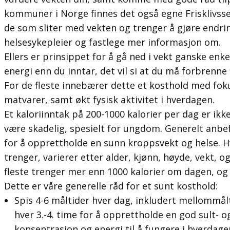
kommuner i Norge finnes det også egne Frisklivssen
de som sliter med vekten og trenger å gjøre endringe
helsesykepleier og fastlege mer informasjon om.
Ellers er prinsippet for å gå ned i vekt ganske enk
energi enn du inntar, det vil si at du må forbrenne 
For de fleste innebærer dette et kosthold med fo
matvarer, samt økt fysisk aktivitet i hverdagen.
Et kaloriinntak på 200-1000 kalorier per dag er ikke
være skadelig, spesielt for ungdom. Generelt anbef
for å opprettholde en sunn kroppsvekt og helse. 
trenger, varierer etter alder, kjønn, høyde, vekt, o
fleste trenger mer enn 1000 kalorier om dagen, og
Dette er våre generelle råd for et sunt kosthold:
Spis 4-6 måltider hver dag, inkludert mellommålt
hver 3.-4. time for å opprettholde en god sult- 
konsentrasjon og energi til å fungere i hverdage