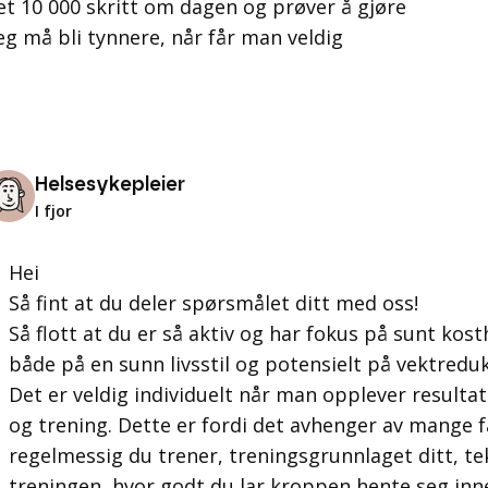
tet 10 000 skritt om dagen og prøver å gjøre
eg må bli tynnere, når får man veldig
Helsesykepleier
I fjor
Hei
Så fint at du deler spørsmålet ditt med oss!
Så flott at du er så aktiv og har fokus på sunt kost
både på en sunn livsstil og potensielt på vektreduk
Det er veldig individuelt når man opplever resultat
og trening. Dette er fordi det avhenger av mange f
regelmessig du trener, treningsgrunnlaget ditt, te
treningen, hvor godt du lar kroppen hente seg inne