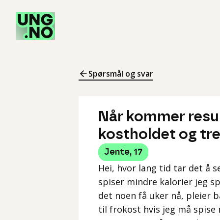
Spørsmål og svar
Når kommer resul
kostholdet og tr
Jente
,
17
Hei, hvor lang tid tar det å
spiser mindre kalorier jeg s
det noen få uker nå, pleier 
til frokost hvis jeg må spis