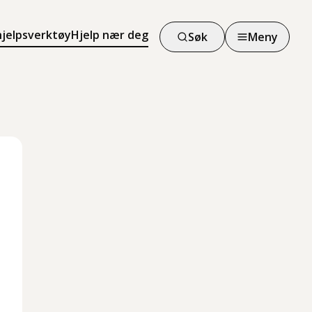
hjelpsverktøy
Hjelp nær deg
Søk
Meny