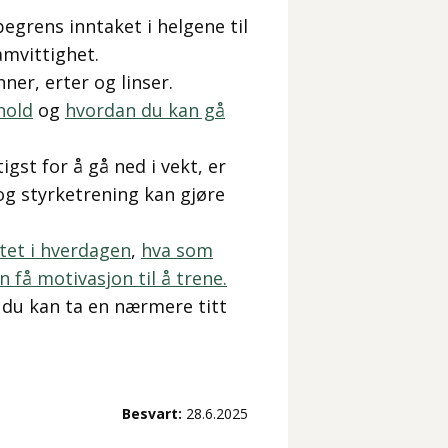
egrens inntaket i helgene til
mvittighet.
ner, erter og linser.
thold
og
hvordan du kan gå
gst for å gå ned i vekt, er
 og styrketrening kan gjøre
itet i hverdagen
,
hva som
 få motivasjon til å trene.
m du kan ta en nærmere titt
Besvart:
28.6.2025