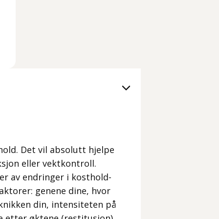
hold. Det vil absolutt hjelpe
sjon eller vektkontroll.
er av endringer i kosthold-
aktorer: genene dine, hvor
knikken din, intensiteten på
 etter øktene (restitusjon),