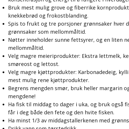
Bruk mest mulig grove og fiberrike kornprodukt
knekkebrød og frokostblanding.
Spis to frukt og tre porsjoner grønnsaker hver d
grønnsaker som mellommåltid.
Nøtter inneholder sunne fettsyrer, og en liten 
mellommåltid.
Velg magre meieriprodukter: Ekstra lettmelk, k
smøreost og lettost.
Velg magre kjøttprodukter: Karbonadedeig, kylli
mest mulig rene kjøttprodukter.
Begrens mengden smør, bruk heller margarin og
mengdene!
Ha fisk til middag to dager i uka, og bruk også f
får i deg både den fete og den hvite fisken.
Ha minst 1/3 av middagstallerkenen med grønns
Drikk vann som tørstedrikk.