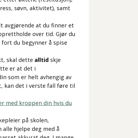
ress, søvn, aktivitet), samt
lt avgjørende at du finner et
pprettholde over tid. Gjør du
å fort du begynner å spise
t, skal dette
alltid
skje
te er at det i
din som er helt avhengig av
kan det i verste fall føre til
jer med kroppen din hvis du
kepleier på skolen,
n alle hjelpe deg med å
passet akkurat deg. I mange