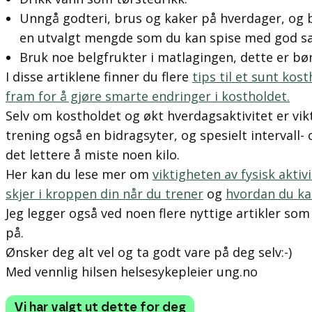
Unngå godteri, brus og kaker på hverdager, og b
en utvalgt mengde som du kan spise med god sa
Bruk noe belgfrukter i matlagingen, dette er bøn
I disse artiklene finner du flere
tips til et sunt kos
fram for å gjøre smarte endringer i kostholdet.
Selv om kostholdet og økt hverdagsaktivitet er vikti
trening også en bidragsyter, og spesielt intervall-
det lettere å miste noen kilo.
Her kan du lese mer om
viktigheten av fysisk aktiv
skjer i kroppen din når du trener
og
hvordan du kan
Jeg legger også ved noen flere nyttige artikler so
på.
Ønsker deg alt vel og ta godt vare på deg selv:-)
Med vennlig hilsen helsesykepleier ung.no
Vi har valgt ut dette for deg