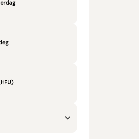
verdag
 deg
(HFU)