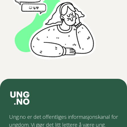
Ung.no er det offentliges informasjonskanal for
ungdom. Vi gjør det litt lettere å være ung.