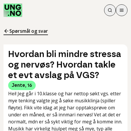
Søk
Men
Søk
Meny
Søk i innhol
Meny for å 
Spørsmål og svar
Hvordan bli mindre stressa
og nervøs? Hvordan takle
et evt avslag på VGS?
Jente
,
16
Hei! Jeg går i 10.klasse og har nettop søkt vgs. etter
mye tenking valgte jeg å søke musikklinja (spiller
fløyte). Fikk vite idag at jeg har opptaksprøve om
under en måned, er så innmari nervøs! Vet at det er
normalt, mdn er så sykt viktig for meg å komme inn.
Musikk har virkelig hjulpet meg så mye, typ alle