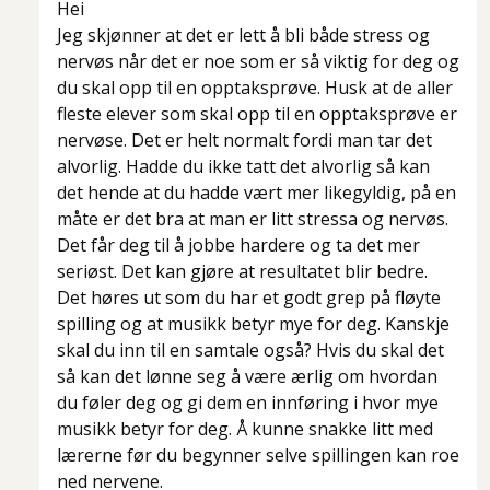
Hei
Jeg skjønner at det er lett å bli både stress og
nervøs når det er noe som er så viktig for deg og
du skal opp til en opptaksprøve. Husk at de aller
fleste elever som skal opp til en opptaksprøve er
nervøse. Det er helt normalt fordi man tar det
alvorlig. Hadde du ikke tatt det alvorlig så kan
det hende at du hadde vært mer likegyldig, på en
måte er det bra at man er litt stressa og nervøs.
Det får deg til å jobbe hardere og ta det mer
seriøst. Det kan gjøre at resultatet blir bedre.
Det høres ut som du har et godt grep på fløyte
spilling og at musikk betyr mye for deg. Kanskje
skal du inn til en samtale også? Hvis du skal det
så kan det lønne seg å være ærlig om hvordan
du føler deg og gi dem en innføring i hvor mye
musikk betyr for deg. Å kunne snakke litt med
lærerne før du begynner selve spillingen kan roe
ned nervene.