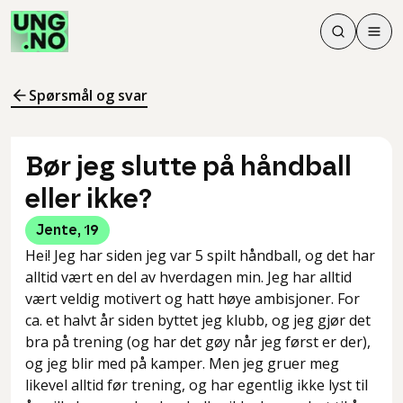
Søk
Men
Søk
Meny
Søk i innhol
Meny for å 
Spørsmål og svar
Bør jeg slutte på håndball
eller ikke?
Jente
,
19
Hei! Jeg har siden jeg var 5 spilt håndball, og det har
alltid vært en del av hverdagen min. Jeg har alltid
vært veldig motivert og hatt høye ambisjoner. For
ca. et halvt år siden byttet jeg klubb, og jeg gjør det
bra på trening (og har det gøy når jeg først er der),
og jeg blir med på kamper. Men jeg gruer meg
likevel alltid før trening, og har egentlig ikke lyst til