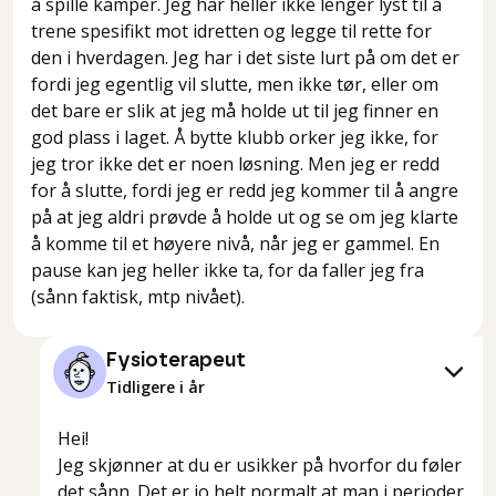
å spille kamper. Jeg har heller ikke lenger lyst til å
trene spesifikt mot idretten og legge til rette for
den i hverdagen. Jeg har i det siste lurt på om det er
fordi jeg egentlig vil slutte, men ikke tør, eller om
det bare er slik at jeg må holde ut til jeg finner en
god plass i laget. Å bytte klubb orker jeg ikke, for
jeg tror ikke det er noen løsning. Men jeg er redd
for å slutte, fordi jeg er redd jeg kommer til å angre
på at jeg aldri prøvde å holde ut og se om jeg klarte
å komme til et høyere nivå, når jeg er gammel. En
pause kan jeg heller ikke ta, for da faller jeg fra
(sånn faktisk, mtp nivået).
Fysioterapeut
Tidligere i år
Hei!
Jeg skjønner at du er usikker på hvorfor du føler
det sånn. Det er jo helt normalt at man i perioder