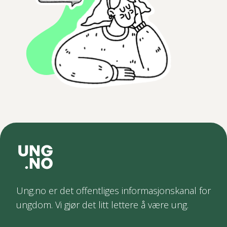
Ung.no er det offentliges informasjonskanal for
ungdom. Vi gjør det litt lettere å være ung.