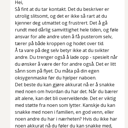
Hei,
Så fint at du tar kontakt. Det du beskriver er
utrolig slitsomt, og det er ikke så rart at du
kjenner deg utmattet og frustrert. Det å gå
rundt med dårlig samvittighet hele tiden, og føle
ansvar for alle andre uten å få pusterom selv,
tærer på både kroppen og hodet over tid.
Å ta vare på deg selv betyr ikke at du svikter
andre. Du trenger også å lade opp - spesielt når
du ønsker å være der for andre også. Det er litt
sånn som på flyet. Du måta på din egen
oksygenmaske før du hjelper naboen.
Det beste du kan gjøre akkurat nå er å snakke
med noen om hvordan du har det. Når du bærer
alt alene, kan det bli overveldende. Det er viktig
med støtte fra noen som lytter. Kanskje du kan
snakke med noen i familien, en god venn, eller
noen andre du har i nærheten? Hvis du ikke har
noen akkurat nå du føler du kan snakke med,