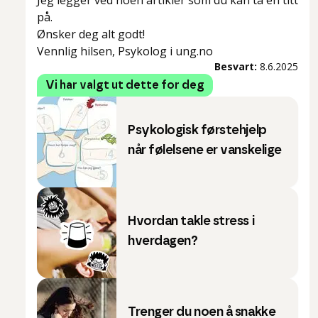
Jeg legger ved noen artikler som du kan ta en titt
på.
Ønsker deg alt godt!
Vennlig hilsen, Psykolog i ung.no
Besvart:
8.6.2025
Vi har valgt ut dette for deg
Psykologisk førstehjelp
når følelsene er vanskelige
Hvordan takle stress i
hverdagen?
Trenger du noen å snakke