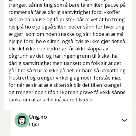
trenger, sånne ting som å bare ta en liten pause på
rommet så får æ dårlig samvittighet fordi «koffer
skal æ ha pause og få puste» når æ vet at ho treng
hjelp å ho e jo også sliten. det er sånn for hver ting
æ gjør, som om noen snakke og sir i hode at æ må
hjelpe fordi ho e sliten, også hvis æ ikke gjør det så
blir det ikke noe bedre. æ får aldri slappa av
pågrunn av det, og har ingen grunn til å skal ha
dårlig samvittighet men uansett om folk sir at det
går bra så trur æ ikke på det. er bare så utmatta og
frustrert og trenger virkelig ag noen forståe mæ,
for når æ sir at æ e sliten så blir det til en krangel
og trenger noen råd til kordan prøve få vekk sånne
tanka om at æ alltid må være tilstede
Ung.no
I fjor