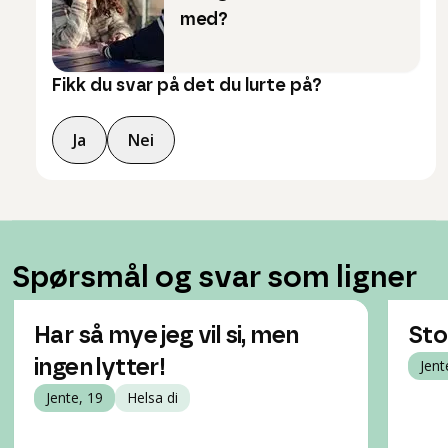
med?
Fikk du svar på det du lurte på?
Ja
Nei
Spørsmål og svar som ligner
Har så mye jeg vil si, men
Sto
ingen lytter!
Jent
Jente, 19
Helsa di