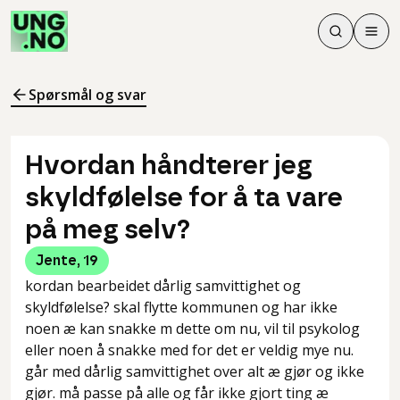
Søk
Men
Søk
Meny
Søk i innhol
Meny for å 
Spørsmål og svar
Hvordan håndterer jeg
skyldfølelse for å ta vare
på meg selv?
Jente
,
19
kordan bearbeidet dårlig samvittighet og
skyldfølelse? skal flytte kommunen og har ikke
noen æ kan snakke m dette om nu, vil til psykolog
eller noen å snakke med for det er veldig mye nu.
går med dårlig samvittighet over alt æ gjør og ikke
gjør. må passe på alle og får ikke gjort ting æ