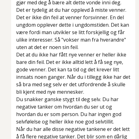
gjør med deg å bære alt dette vonde inni deg.
Det er tydelig at du har opplevd å miste venner.
Det er ikke din feil at venner forsvinner. En del
ungdom opplever dette i ungdomstiden. Det kan
være fordi man utvikler se litt forskjellig og får
ulike interesser. Så "vokser man fra hverandre"
uten at det er noen sin feil.
Det at du ikke har fått nye venner er heller ikke
bare din feil. Det er ikke alltid lett å få seg nye,
gode venner. Det kan ta tid og det krever litt
innsats noen ganger. Når du i tillegg ikke har det
så bra med seg selv er det utfordrende å skulle
bli kjent med nye mennesker.
Du snakker ganske stygt til deg selv. Du har
negative tanker om hvordan du ser ut og
hvordan du er som person. Du har ingen god
selvfølelse og heller ikke noe god selvtillit.
Når du har alle disse negative tankene er det lett
å få flere negative tanker. Det blir som en dårlig