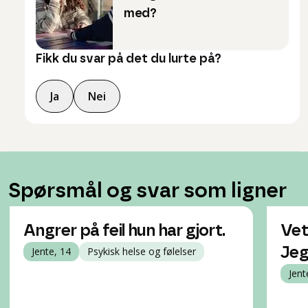
med?
Fikk du svar på det du lurte på?
Ja
Nei
Spørsmål og svar som ligner
Angrer på feil hun har gjort.
Vet
Jente, 14
Psykisk helse og følelser
Jeg
Jent