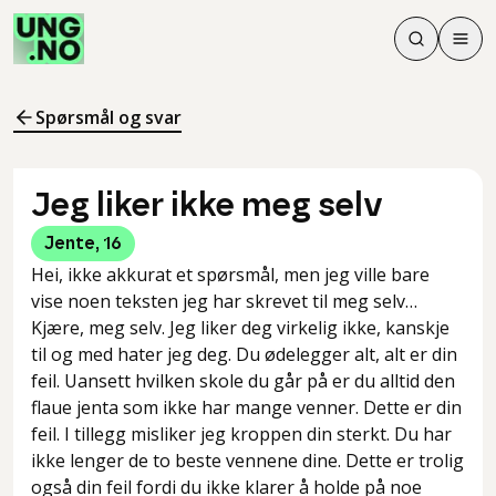
Søk
Men
Søk
Meny
Søk i innhol
Meny for å 
Spørsmål og svar
Jeg liker ikke meg selv
Jente
,
16
Hei, ikke akkurat et spørsmål, men jeg ville bare
vise noen teksten jeg har skrevet til meg selv…
Kjære, meg selv. Jeg liker deg virkelig ikke, kanskje
til og med hater jeg deg. Du ødelegger alt, alt er din
feil. Uansett hvilken skole du går på er du alltid den
flaue jenta som ikke har mange venner. Dette er din
feil. I tillegg misliker jeg kroppen din sterkt. Du har
ikke lenger de to beste vennene dine. Dette er trolig
også din feil fordi du ikke klarer å holde på noe