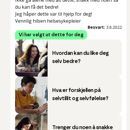
Ikke gå alene med alt dette, snakk med noen så
du kan få det bedre!
Jeg håper dette var til hjelp for deg!
Vennlig hilsen helsesykepleier
Besvart:
3.6.2022
Vi har valgt ut dette for deg
Hvordan kan du like deg
selv bedre?
Hva er forskjellen på
selvtillit og selvfølelse?
Trenger du noen å snakke