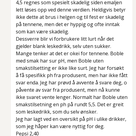
4,5 regnes som spesielt skadelig siden emaljen
lett løses opp ved denne verdien. Heldigvis betyr
ikke dette at brus i helgen og til fest er skadelig
på tennene, men det er hyppig og ofte inntak
som kan være skadelig.
Dessverre blir vi forbrukere litt lurt når det
gjelder blank leskedrikk, selv uten sukker.
Mange tenker at det er okei for tennene. Boble
med smak har sur pH, men Boble uten
smakstilsetting er ikke like surt. Jeg har forsøkt
å få spesifikk ph fra produsent, men har ikke fått
svar enda. Jeg har prøvd å avvente å svare deg, o
påvente av svar fra produsent, men nå kunne
ikke svaret vente lenger. Normalt har Boble uten
smakstilsetning en ph på rundt 5,5. Det er greit
som leskedrikk, som du selv ønsker.
Jeg har lagt ved en oversikt på pH i ulike drikker,
som jeg håper kan være nyttig for deg.
Pepsi 2,40