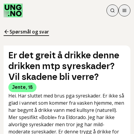
Søk
Men
Søk
Meny
Søk i innhol
Meny for å 
Spørsmål og svar
Er det greit å drikke denne
drikken mtp syreskader?
Vil skadene bli verre?
Jente
,
18
Hei. Har sluttet med brus pga syreskader. Er ikke så
glad i vannet som kommer fra vasken hjemme, men
har begynt å drikke vann med kullsyre (naturell).
Mer spesifikt «Boble» fra Eldorado. Jeg har ikke
alvorlige syreskader men tror jeg har mild-
moderate syreskader. Er denne trygg å drikke for