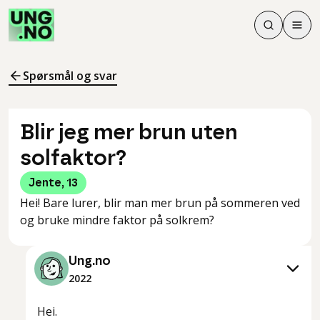
Søk
Men
Søk
Meny
Søk i innhol
Meny for å 
Spørsmål og svar
Blir jeg mer brun uten
solfaktor?
Jente
,
13
Hei! Bare lurer, blir man mer brun på sommeren ved
og bruke mindre faktor på solkrem?
Ung.no
2022
Hei.