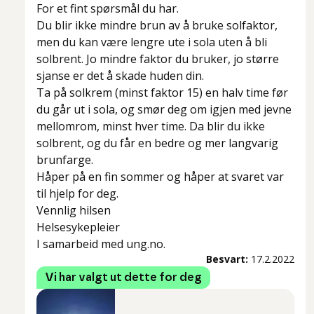
For et fint spørsmål du har.
Du blir ikke mindre brun av å bruke solfaktor,
men du kan være lengre ute i sola uten å bli
solbrent. Jo mindre faktor du bruker, jo større
sjanse er det å skade huden din.
Ta på solkrem (minst faktor 15) en halv time før
du går ut i sola, og smør deg om igjen med jevne
mellomrom, minst hver time. Da blir du ikke
solbrent, og du får en bedre og mer langvarig
brunfarge.
Håper på en fin sommer og håper at svaret var
til hjelp for deg.
Vennlig hilsen
Helsesykepleier
I samarbeid med ung.no.
Besvart:
17.2.2022
Vi har valgt ut dette for deg