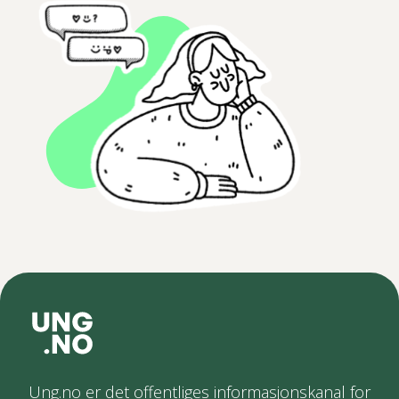
Ung.no er det offentliges informasjonskanal for