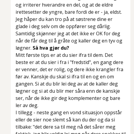
og irriterer hverandre en del, og at de eldre
irettesetter de yngre, bare fordi de er - ja, eldst.
Jeg håper du kan tro på at søstrene dine er
glade i deg selv om de oppfører seg dårlig.
Samtidig skjønner jeg at det ikke er OK for deg
når de får deg til å gråte og kaller deg en tyv og
løgner.
Så hva gjør du?
Mitt første tips er at du sier ifra til dem. Det
beste er at du sier i fra i "fredstid", en gang dere
er venner, det er rolig, og dere ikke krangler fra
før av. Kanskje du skal si ifra til en og en om
gangen. Si at du blir lei deg av at de kaller deg
løgner og si at du blir mer såra enn de kanskje
ser, når de ikke gir deg komplementer og bare
ler av deg.
I tillegg - neste gang en vond situasjon oppstår
eller de sier noe slemt så kan du der og da si
tilbake:
"det dere sa til meg nå det sårer meg