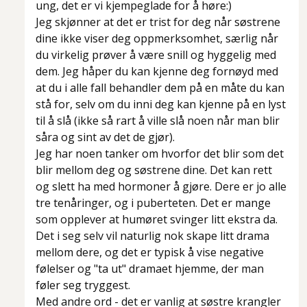
ung, det er vi kjempeglade for å høre:)
Jeg skjønner at det er trist for deg når søstrene
dine ikke viser deg oppmerksomhet, særlig når
du virkelig prøver å være snill og hyggelig med
dem. Jeg håper du kan kjenne deg fornøyd med
at du i alle fall behandler dem på en måte du kan
stå for, selv om du inni deg kan kjenne på en lyst
til å slå (ikke så rart å ville slå noen når man blir
såra og sint av det de gjør).
Jeg har noen tanker om hvorfor det blir som det
blir mellom deg og søstrene dine. Det kan rett
og slett ha med hormoner å gjøre. Dere er jo alle
tre tenåringer, og i puberteten. Det er mange
som opplever at humøret svinger litt ekstra da.
Det i seg selv vil naturlig nok skape litt drama
mellom dere, og det er typisk å vise negative
følelser og "ta ut" dramaet hjemme, der man
føler seg tryggest.
Med andre ord - det er vanlig at søstre krangler