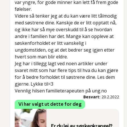
var yngre, for gode minner kan lett få frem gode
følelser.
Videre så tenker jeg at du kan være litt tålmodig
med søstrene dine. Kanskje de er litt opptatt nå,
og ikke har så mye overskudd til å se hvordan
andre i familien har det. Mange kan oppleve at
søskenforholdet er litt vanskelig i
ungdomstiden, og at det bedrer seg igjen etter
hvert som man blir eldre.
Jeg har i tillegg lagt ved noen artikler under
svaret mitt som har flere tips til hva du kan gjøre
for å bedre forholdet til søstrene dine. Les dem
gjerne. Lykke til<3
Vennlig hilsen familieterapeuten på ung.no
Besvart:
20.2.2022
Vi har valgt ut dette for deg
Er du lei av søskenkrangel?