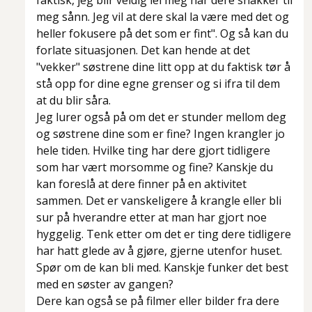
faktisk, jeg blir veldig lei meg når dere snakker til
meg sånn. Jeg vil at dere skal la være med det og
heller fokusere på det som er fint".
Og så kan du
forlate situasjonen. Det kan hende at det
"vekker" søstrene dine litt opp at du faktisk tør å
stå opp for dine egne grenser og si ifra til dem
at du blir såra.
Jeg lurer også på om det er stunder mellom deg
og søstrene dine som er fine? Ingen krangler jo
hele tiden. Hvilke ting har dere gjort tidligere
som har vært morsomme og fine? Kanskje du
kan foreslå at dere finner på en aktivitet
sammen. Det er vanskeligere å krangle eller bli
sur på hverandre etter at man har gjort noe
hyggelig. Tenk etter om det er ting dere tidligere
har hatt glede av å gjøre, gjerne utenfor huset.
Spør om de kan bli med. Kanskje funker det best
med en søster av gangen?
Dere kan også se på filmer eller bilder fra dere