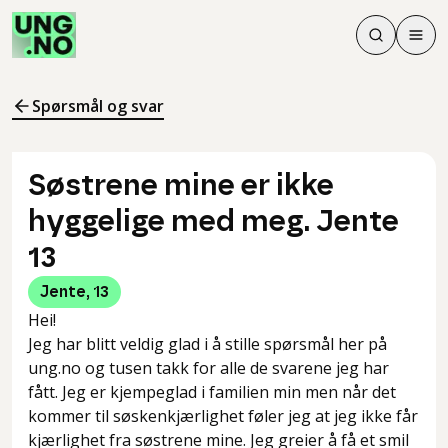
Søk
Men
Søk
Meny
Søk i innhol
Meny for å 
Spørsmål og svar
Søstrene mine er ikke
hyggelige med meg. Jente
13
Jente
,
13
Hei!
Jeg har blitt veldig glad i å stille spørsmål her på
ung.no og tusen takk for alle de svarene jeg har
fått. Jeg er kjempeglad i familien min men når det
kommer til søskenkjærlighet føler jeg at jeg ikke får
kjærlighet fra søstrene mine. Jeg greier å få et smil