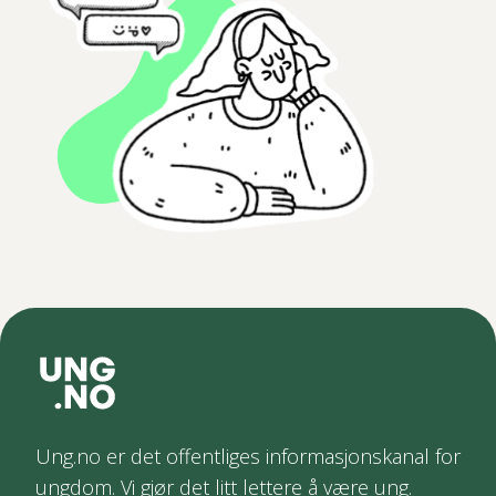
Ung.no er det offentliges informasjonskanal for
ungdom. Vi gjør det litt lettere å være ung.