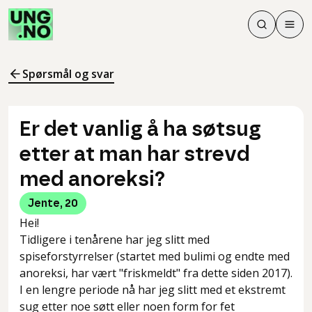
Søk
Men
Søk
Meny
Søk i innhol
Meny for å 
Spørsmål og svar
Er det vanlig å ha søtsug
etter at man har strevd
med anoreksi?
Jente
,
20
Hei!
Tidligere i tenårene har jeg slitt med
spiseforstyrrelser (startet med bulimi og endte med
anoreksi, har vært "friskmeldt" fra dette siden 2017).
I en lengre periode nå har jeg slitt med et ekstremt
sug etter noe søtt eller noen form for fet