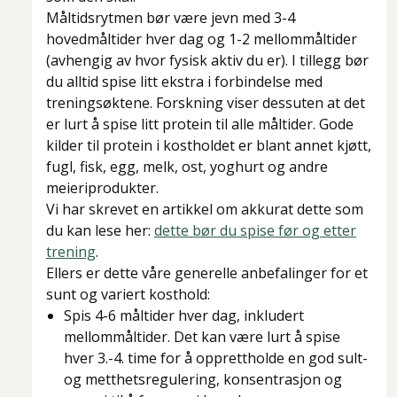
Måltidsrytmen bør være jevn med 3-4
hovedmåltider hver dag og 1-2 mellommåltider
(avhengig av hvor fysisk aktiv du er). I tillegg bør
du alltid spise litt ekstra i forbindelse med
treningsøktene. Forskning viser dessuten at det
er lurt å spise litt protein til alle måltider. Gode
kilder til protein i kostholdet er blant annet kjøtt,
fugl, fisk, egg, melk, ost, yoghurt og andre
meieriprodukter.
Vi har skrevet en artikkel om akkurat dette som
du kan lese her:
dette bør du spise før og etter
trening
.
Ellers er dette våre generelle anbefalinger for et
sunt og variert kosthold:
Spis 4-6 måltider hver dag, inkludert
mellommåltider. Det kan være lurt å spise
hver 3.-4. time for å opprettholde en god sult-
og metthetsregulering, konsentrasjon og