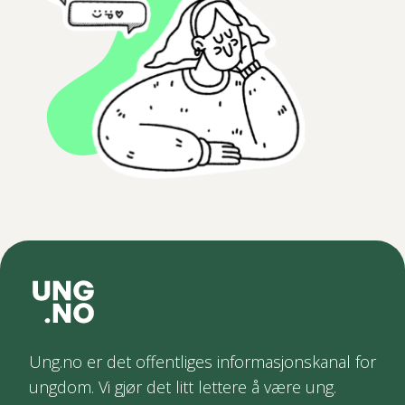
Ung.no er det offentliges informasjonskanal for
ungdom. Vi gjør det litt lettere å være ung.