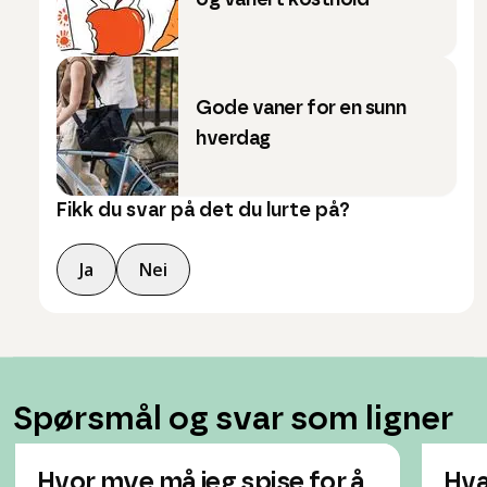
og variert kosthold
Gode vaner for en sunn
hverdag
Fikk du svar på det du lurte på?
Ja
Nei
Spørsmål og svar som ligner
Hvor mye må jeg spise for å
Hva