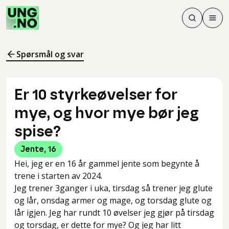
Søk
Men
Søk
Meny
Søk i innhol
Meny for å 
Spørsmål og svar
Er 10 styrkeøvelser for
mye, og hvor mye bør jeg
spise?
Jente
,
16
Hei, jeg er en 16 år gammel jente som begynte å
trene i starten av 2024.
Jeg trener 3ganger i uka, tirsdag så trener jeg glute
og lår, onsdag armer og mage, og torsdag glute og
lår igjen. Jeg har rundt 10 øvelser jeg gjør på tirsdag
og torsdag, er dette for mye? Og jeg har litt