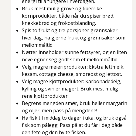
energi til å fungere i hverdagen.
Bruk mest mulig grove og fiberrike
kornprodukter, både når du spiser brød,
knekkebrød og frokostblanding.
Spis to frukt og tre porsjoner grønnsaker
hver dag, ha gjerne frukt og grønnsaker som
mellommåltid.
Nøtter inneholder sunne fettsyrer, og en liten
neve egner seg godt som et mellommåltid.
Velg magre meieriprodukter: Ekstra lettmelk,
kesam, cottage cheese, smøreost og lettost.
Velg magre kjøttprodukter: Karbonadedeig,
kylling og svin er magert. Bruk mest mulig
rene kjøttprodukter.
Begrens mengden smør, bruk heller margarin
og oljer, men pass på mengdene!
Ha fisk til middag to dager i uka, og bruk også
fisk som pålegg. Pass på at du får i deg både
den fete og den hvite fisken.