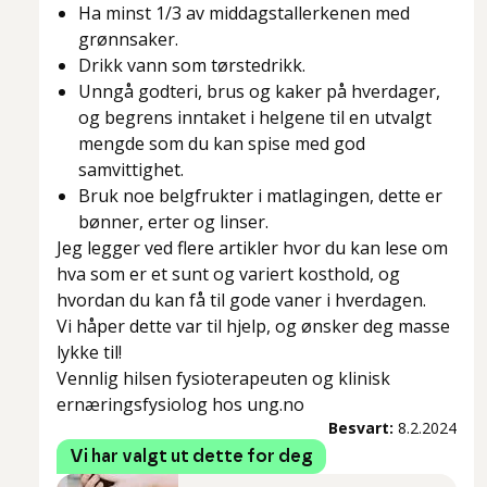
Ha minst 1/3 av middagstallerkenen med
grønnsaker.
Drikk vann som tørstedrikk.
Unngå godteri, brus og kaker på hverdager,
og begrens inntaket i helgene til en utvalgt
mengde som du kan spise med god
samvittighet.
Bruk noe belgfrukter i matlagingen, dette er
bønner, erter og linser.
Jeg legger ved flere artikler hvor du kan lese om
hva som er et sunt og variert kosthold, og
hvordan du kan få til gode vaner i hverdagen.
Vi håper dette var til hjelp, og ønsker deg masse
lykke til!
Vennlig hilsen fysioterapeuten og klinisk
ernæringsfysiolog hos ung.no
Besvart:
8.2.2024
Vi har valgt ut dette for deg