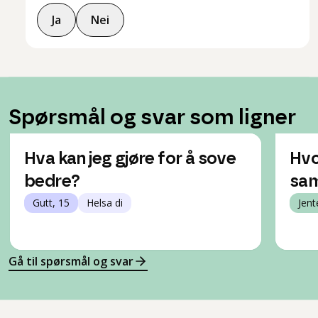
Ja
Nei
Spørsmål og svar som ligner
Hva kan jeg gjøre for å sove
Hvo
bedre?
sam
Gutt, 15
Helsa di
Jent
Gå til spørsmål og svar