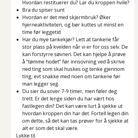
Hvordan restituerer du? Lar du kroppen hvile?
Bra du spiser sunt
Hvordan er det med skjermbruk? Øker
hjerneaktiviteten, og bør kuttes ut minst en
time før leggetid
Har du mye tankekjør? Lett at tankene får
stor plass på kvelden når vi er for oss selv. De
kan forstyrre søvnen. Det kan hjelpe å prøve
å "tømme hodet" før innsovning ved å skrive
ned ting som skal huskes og tenke gjennom
ting, evt snakke med noen om tankene før
man legger seg.
Du sier du sover 7-9 timer, men føler deg
trett. Er det lenge siden du har vært hos
fastlegen din? Det kan være lurt å sjekke ut
hvordan kroppen din har det. Fortell legen din
om dette, så det kan tas prøver for å sjekke at
alt er som det skal være.
Lykke til