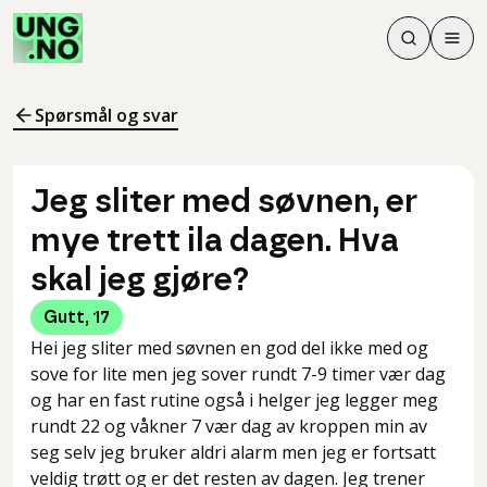
Søk
Men
Søk
Meny
Søk i innhol
Meny for å 
Spørsmål og svar
Jeg sliter med søvnen, er
mye trett ila dagen. Hva
skal jeg gjøre?
Gutt
,
17
Hei jeg sliter med søvnen en god del ikke med og
sove for lite men jeg sover rundt 7-9 timer vær dag
og har en fast rutine også i helger jeg legger meg
rundt 22 og våkner 7 vær dag av kroppen min av
seg selv jeg bruker aldri alarm men jeg er fortsatt
veldig trøtt og er det resten av dagen. Jeg trener