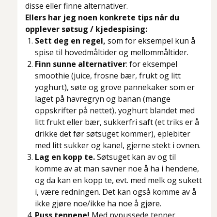
disse eller finne alternativer.
Ellers har jeg noen konkrete tips når du
opplever søtsug / kjedespising:
Sett deg en regel,
som for eksempel kun å
spise til hovedmåltider og mellommåltider.
Finn sunne alternativer
: for eksempel
smoothie (juice, frosne bær, frukt og litt
yoghurt), søte og grove pannekaker som er
laget på havregryn og banan (mange
oppskrifter på nettet), yoghurt blandet med
litt frukt eller bær, sukkerfri saft (et triks er å
drikke det før søtsuget kommer), eplebiter
med litt sukker og kanel, gjerne stekt i ovnen.
Lag en kopp te.
Søtsuget kan av og til
komme av at man savner noe å ha i hendene,
og da kan en kopp te, evt. med melk og sukett
i, være redningen. Det kan også komme av å
ikke gjøre noe/ikke ha noe å gjøre.
Puss tennene!
Med nypussede tenner