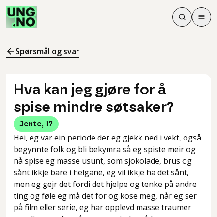
Søk
Men
Søk
Meny
Søk i innhol
Meny for å 
Spørsmål og svar
Hva kan jeg gjøre for å
spise mindre søtsaker?
Jente
,
17
Hei, eg var ein periode der eg gjekk ned i vekt, også
begynnte folk og bli bekymra så eg spiste meir og
nå spise eg masse usunt, som sjokolade, brus og
sånt ikkje bare i helgane, eg vil ikkje ha det sånt,
men eg gejr det fordi det hjelpe og tenke på andre
ting og føle eg må det for og kose meg, når eg ser
på film eller serie, eg har opplevd masse traumer