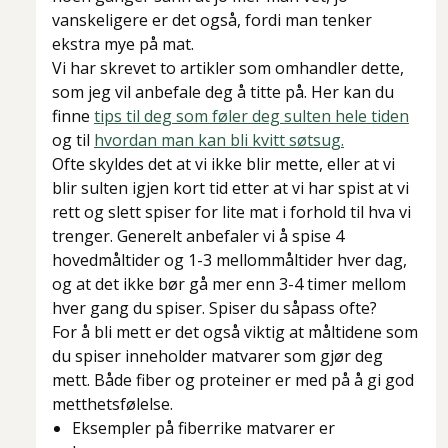
vanskeligere er det også, fordi man tenker
ekstra mye på mat.
Vi har skrevet to artikler som omhandler dette,
som jeg vil anbefale deg å titte på. Her kan du
finne
tips til deg som føler deg sulten hele tiden
og til
hvordan man kan bli kvitt søtsug.
Ofte skyldes det at vi ikke blir mette, eller at vi
blir sulten igjen kort tid etter at vi har spist at vi
rett og slett spiser for lite mat i forhold til hva vi
trenger. Generelt anbefaler vi å spise 4
hovedmåltider og 1-3 mellommåltider hver dag,
og at det ikke bør gå mer enn 3-4 timer mellom
hver gang du spiser. Spiser du såpass ofte?
For å bli mett er det også viktig at måltidene som
du spiser inneholder matvarer som gjør deg
mett. Både fiber og proteiner er med på å gi god
metthetsfølelse.
Eksempler på fiberrike matvarer er