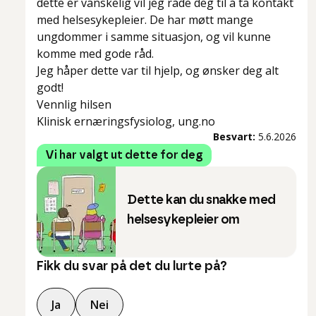
dette er vanskelig vil jeg råde deg til å ta kontakt
med helsesykepleier. De har møtt mange
ungdommer i samme situasjon, og vil kunne
komme med gode råd.
Jeg håper dette var til hjelp, og ønsker deg alt
godt!
Vennlig hilsen
Klinisk ernæringsfysiolog, ung.no
Besvart:
5.6.2026
Vi har valgt ut dette for deg
Dette kan du snakke med
helsesykepleier om
Fikk du svar på det du lurte på?
Ja
Nei