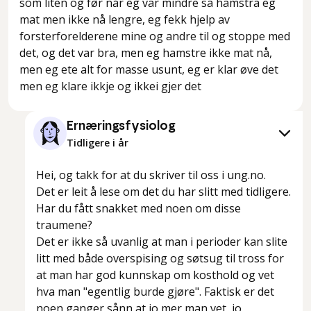
som liten og før når eg var mindre så hamstra eg
mat men ikke nå lengre, eg fekk hjelp av
forsterforelderene mine og andre til og stoppe med
det, og det var bra, men eg hamstre ikke mat nå,
men eg ete alt for masse usunt, eg er klar øve det
men eg klare ikkje og ikkei gjer det
Ernæringsfysiolog
Tidligere i år
Hei, og takk for at du skriver til oss i ung.no.
Det er leit å lese om det du har slitt med tidligere.
Har du fått snakket med noen om disse
traumene?
Det er ikke så uvanlig at man i perioder kan slite
litt med både overspising og søtsug til tross for
at man har god kunnskap om kosthold og vet
hva man "egentlig burde gjøre". Faktisk er det
noen ganger sånn at jo mer man vet, jo