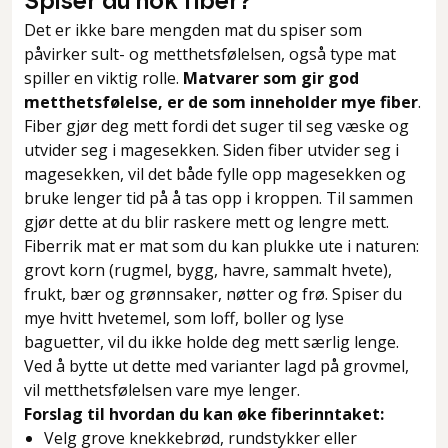
Spiser du nok fiber?
Det er ikke bare mengden mat du spiser som
påvirker sult- og metthetsfølelsen, også type mat
spiller en viktig rolle.
Matvarer som gir god
metthetsfølelse, er de som inneholder mye fiber
.
Fiber gjør deg mett fordi det suger til seg væske og
utvider seg i magesekken. Siden fiber utvider seg i
magesekken, vil det både fylle opp magesekken og
bruke lenger tid på å tas opp i kroppen. Til sammen
gjør dette at du blir raskere mett og lengre mett.
Fiberrik mat er mat som du kan plukke ute i naturen:
grovt korn (rugmel, bygg, havre, sammalt hvete),
frukt, bær og grønnsaker, nøtter og frø. Spiser du
mye hvitt hvetemel, som loff, boller og lyse
baguetter, vil du ikke holde deg mett særlig lenge.
Ved å bytte ut dette med varianter lagd på grovmel,
vil metthetsfølelsen vare mye lenger.
Forslag til hvordan du kan øke fiberinntaket:
Velg grove knekkebrød, rundstykker eller