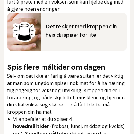
lurt å prate med en voksen som kan hjelpe deg med
å gjøre noen endringer.
Dette skjer med kroppen din
hvis du spiser for lite
Spis flere måltider om dagen
Selv om det ikke er farlig å være sulten, er det viktig
at man som ungdom spiser nok mat for å ha næring
tilgjengelig for vekst og utvikling. Kroppen din er i
forandring, og både skjelettet, musklene og hjernen
din skal vokse seg større. For å få til dette, må
kroppen din ha mat.
Vi anbefaler at du spiser
4
hovedmåltider
(frokost, lunsj, middag og kvelds)
og
1-2 mellommåltider
i løpet av en dag.