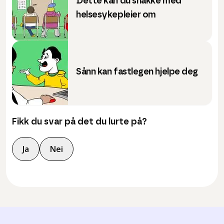
Dette kan du snakke med
helsesykepleier om
Sånn kan fastlegen hjelpe deg
Fikk du svar på det du lurte på?
Ja
Nei