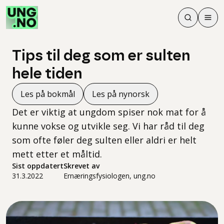
Søk
Men
Søk
Meny
Søk i innhol
Meny for å 
Tips til deg som er sulten
hele tiden
Les på bokmål
Les på nynorsk
Det er viktig at ungdom spiser nok mat for å
kunne vokse og utvikle seg. Vi har råd til deg
som ofte føler deg sulten eller aldri er helt
mett etter et måltid.
Sist oppdatert
Skrevet av
31.3.2022
Ernæringsfysiologen, ung.no